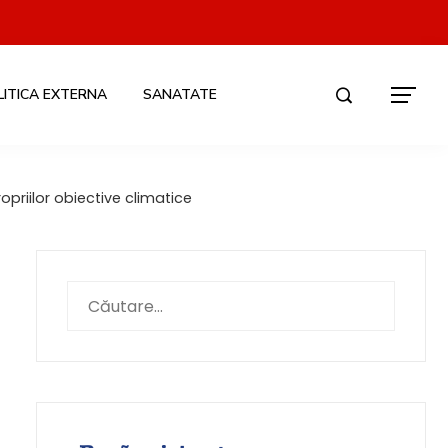
LITICA EXTERNA
SANATATE
opriilor obiective climatice
Caută
după: