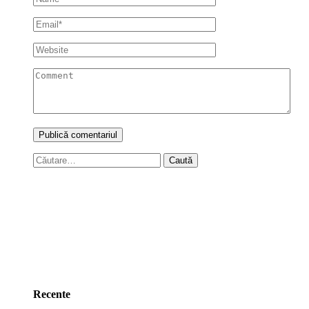
Caută
după:
Recente