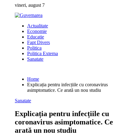
Skip
vineri, august 7
to
content
Actualitate
Economie
Educatie
Fapt Divers
Politica
Politica Externa
Sanatate
Home
Explicația pentru infecțiile cu coronavirus
asimptomatice. Ce arată un nou studiu
Sanatate
Explicația pentru infecțiile cu
coronavirus asimptomatice. Ce
arată un nou studiu