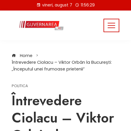
Skip
vineri, august 7
11:56:30
to
content
Home
Întrevedere Ciolacu – Viktor Orbán la București:
„Începutul unei frumoase prietenii”
POLITICA
Întrevedere
Ciolacu – Viktor