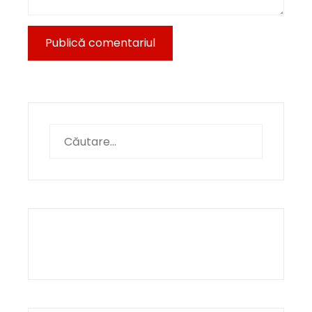
Caută
după: