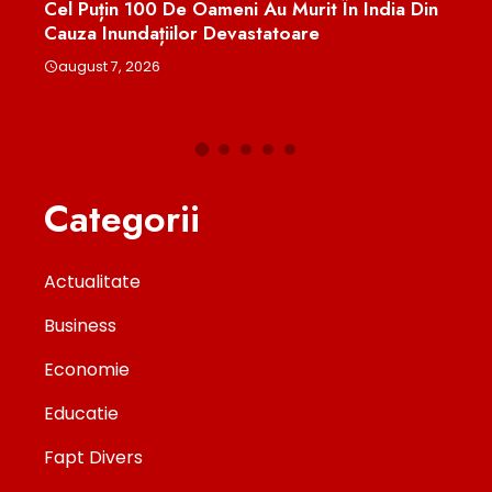
Cel Puțin 100 De Oameni Au Murit În India Din
Mini
le
Cauza Inundațiilor Devastatoare
Pent
Eval
august 7, 2026
aug
Categorii
Actualitate
Business
Economie
Educatie
Fapt Divers