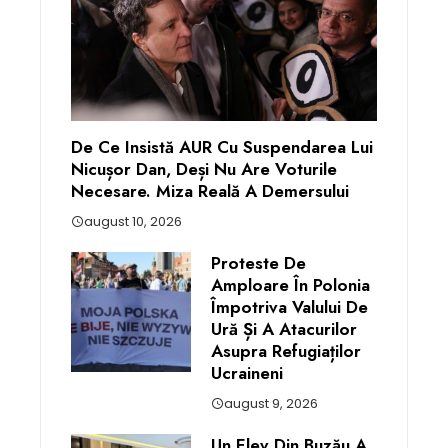
De Ce Insistă AUR Cu Suspendarea Lui
Nicușor Dan, Deși Nu Are Voturile
Necesare. Miza Reală A Demersului
august 10, 2026
Proteste De
Amploare În Polonia
Împotriva Valului De
Ură Și A Atacurilor
Asupra Refugiaților
Ucraineni
august 9, 2026
Un Elev Din Buzău A