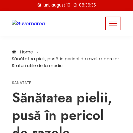
Skip
luni, august 10
08:36:36
to
content
Home
Sănătatea pielii, pusă în pericol de razele soarelor.
Sfaturi utile de la medici
SANATATE
Sănătatea pielii,
pusă în pericol
de razele