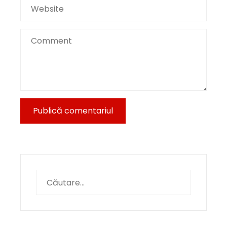
Caută
după: