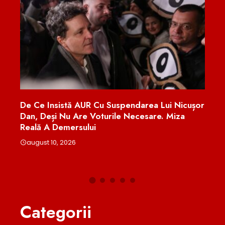
De Ce Insistă AUR Cu Suspendarea Lui Nicușor
Prot
rit
Dan, Deși Nu Are Voturile Necesare. Miza
Valu
Reală A Demersului
Refu
august 10, 2026
aug
Categorii