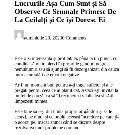
Lucrurile Așa Cum Sunt și Să
Observe Ce Semnale Primesc De
La Ceilalți și Ce își Doresc Ei
admin
iulie 20, 2023
0 Comments
Este o zi interesantă și profitabilă, până la un punct, cu
condiția să nu te pierzi în propriile gânduri negre,
nemulțumiri sau să ajungi să fii dezorganizat, din cauza
unor acumulări de emoții negative.
Ar fi un moment bun pentru a-ți trage sufletul și a te
pregăti pentru ceea ce ai planificat. Astăzi ești invitat la
un fel de pauză, ca să îți recuperezi vitalitatea și să-ți
limpezești mintea.
Este bine să ieși din limita propriilor gânduri și să le
acorzi, pe rând, și celorlalți aceeași încredere pe care ți-
o acorzi ție, măcar atunci când se discută despre
rezolvarea unor probleme comune.