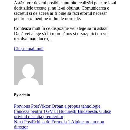
Astăzi vor deveni posibile anumite realizări pe care le-ai
dorit zilele trecute și nu le-ai obținut. Comunicarea e
secretul și de aceea ar fi bine să faci efortul necesar
pentru a o menține în limite normale.
Contează mult în ce dispoziție vei alege să fii astăzi.
Dacă vei alege să fii morocănos și ursuz, nici nu vei
rezolva mare lucru,…
Citeşte mai mult
By admin
Previous Post
Viktor Orban a propus tehnologie
franceză pentru TGV-ul București-Budapesta. Culise
privind discuția premierilor
Next Post
Echipa de Formula 1 Alpine are un nou
director