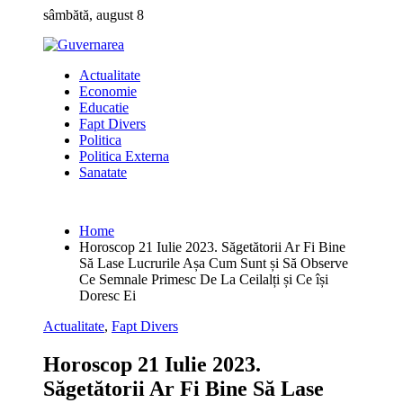
Skip
sâmbătă, august 8
to
content
Actualitate
Economie
Educatie
Fapt Divers
Politica
Politica Externa
Sanatate
Home
Horoscop 21 Iulie 2023. Săgetătorii Ar Fi Bine
Să Lase Lucrurile Așa Cum Sunt și Să Observe
Ce Semnale Primesc De La Ceilalți și Ce își
Doresc Ei
Actualitate
,
Fapt Divers
Horoscop 21 Iulie 2023.
Săgetătorii Ar Fi Bine Să Lase