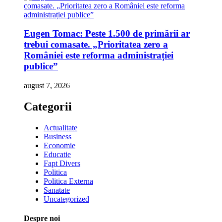
Eugen Tomac: Peste 1.500 de primării ar
trebui comasate. „Prioritatea zero a
României este reforma administrației
publice”
august 7, 2026
Categorii
Actualitate
Business
Economie
Educatie
Fapt Divers
Politica
Politica Externa
Sanatate
Uncategorized
Despre noi