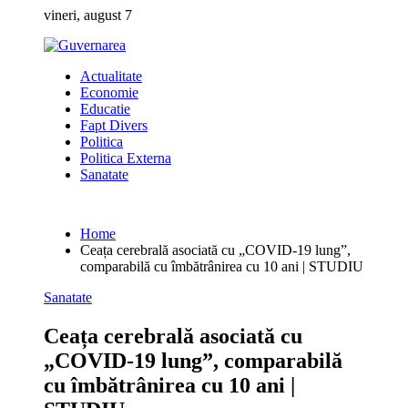
Skip
vineri, august 7
to
content
Actualitate
Economie
Educatie
Fapt Divers
Politica
Politica Externa
Sanatate
Home
Ceața cerebrală asociată cu „COVID-19 lung”,
comparabilă cu îmbătrânirea cu 10 ani | STUDIU
Sanatate
Ceața cerebrală asociată cu
„COVID-19 lung”, comparabilă
cu îmbătrânirea cu 10 ani |