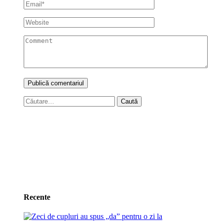
Caută
după:
Recente