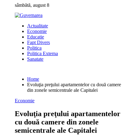
Skip
sâmbătă, august 8
to
content
Actualitate
Economie
Educatie
Fapt Divers
Politica
Politica Externa
Sanatate
Home
Evoluţia preţului apartamentelor cu două camere
din zonele semicentrale ale Capitalei
Economie
Evoluţia preţului apartamentelor
cu două camere din zonele
semicentrale ale Capitalei