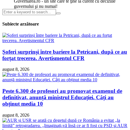
Guvernarea.ro - un site care te ţine la curent cu deciziile
guvernului şi nu numai!
Subiecte arzătoare
Șoferi surprinși între bariere la Petricani, după ce au
forțat trecerea. Avertismentul CFR
august 8, 2026
Peste 6.300 de profesori au promovat examenul de
definitivat, anunță ministrul Educației. Câți au
obținut media 10
august 8, 2026