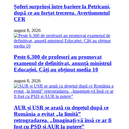
Șoferi surprinși între bariere la Petricani,
după ce au forțat trecerea. Avertismentul
CFR
august 8, 2026
Peste 6.300 de profesori au promovat
examenul de definitivat, anunță ministrul
Educației. Câți au obținut media 10
august 8, 2026
AUR și USR se arată cu degetul după ce
România a evitat „la limită”
retrogradarea. „Imaginaţi-vă însă ce ar fi
fost cu PSD şi AUR la putere”