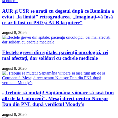
AUR și USR se arată cu degetul după ce România a
evitat „la limită” retrogradarea. „Imaginaţi-vă însă
ce ar fi fost cu PSD şi AUR la putere”
august 8, 2026
Efectele grevei din spitale: pacienții oncologici, cei
mai afectați, dar solidari cu cadrele medicale
august 8, 2026
„Trebuie să mutați! Săptămâna viitoare să iasă fum
alb de la Cotroceni”. Mesaj direct pentru Nicușor
Dan din PNL după verdictul Moody’s
august 8, 2026