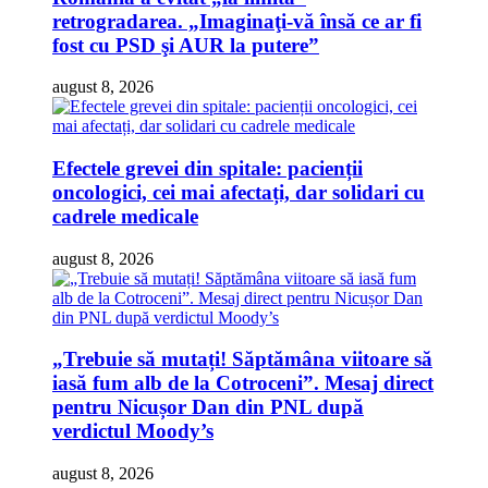
retrogradarea. „Imaginaţi-vă însă ce ar fi
fost cu PSD şi AUR la putere”
august 8, 2026
Efectele grevei din spitale: pacienții
oncologici, cei mai afectați, dar solidari cu
cadrele medicale
august 8, 2026
„Trebuie să mutați! Săptămâna viitoare să
iasă fum alb de la Cotroceni”. Mesaj direct
pentru Nicușor Dan din PNL după
verdictul Moody’s
august 8, 2026