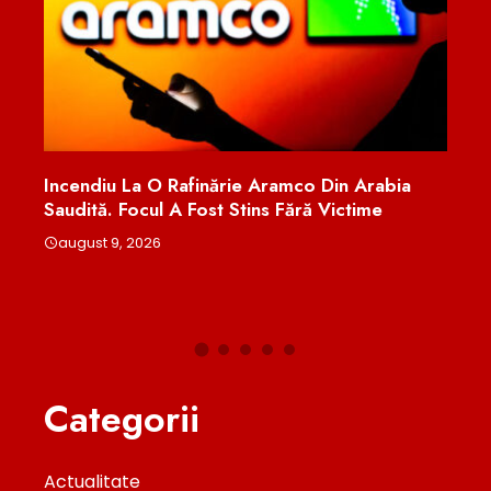
cendiu La O Rafinărie Aramco Din Arabia
Cine Este Om
udită. Focul A Fost Stins Fără Victime
Suspendarea
Primit Pest
ugust 9, 2026
august 8, 20
Categorii
Actualitate