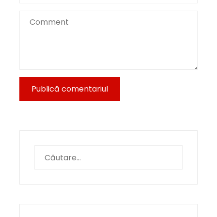
Caută
după: