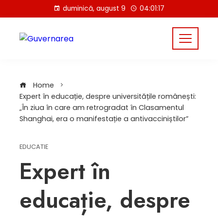
Skip
duminică, august 9
04:01:18
to
content
Home
Expert în educație, despre universitățile românești:
„În ziua în care am retrogradat în Clasamentul
Shanghai, era o manifestație a antivacciniștilor”
EDUCATIE
Expert în
educație, despre