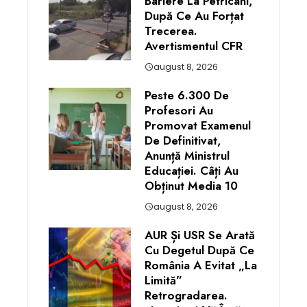
Bariere La Petricani,
După Ce Au Forțat
Trecerea.
Avertismentul CFR
august 8, 2026
Peste 6.300 De
Profesori Au
Promovat Examenul
De Definitivat,
Anunță Ministrul
Educației. Câți Au
Obținut Media 10
august 8, 2026
AUR Și USR Se Arată
Cu Degetul După Ce
România A Evitat „la
Limită”
Retrogradarea.