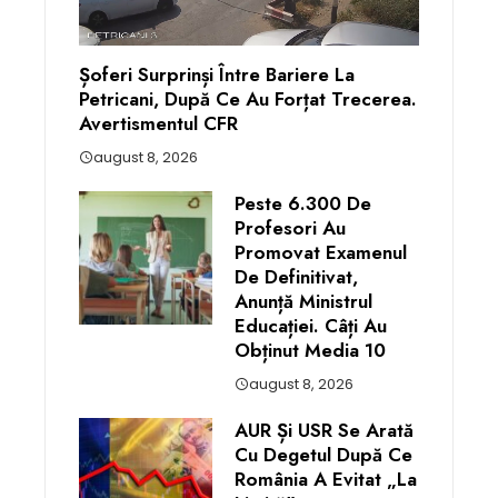
Șoferi Surprinși Între Bariere La
Petricani, După Ce Au Forțat Trecerea.
Avertismentul CFR
august 8, 2026
Peste 6.300 De
Profesori Au
Promovat Examenul
De Definitivat,
Anunță Ministrul
Educației. Câți Au
Obținut Media 10
august 8, 2026
AUR Și USR Se Arată
Cu Degetul După Ce
România A Evitat „la