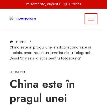
Skip
sâmbătă, august 8
18:28:28
to
content
Home
China este în pragul unei implozii economice şi
sociale, avertizează un jurnalist de la Telegraph.
,,Visul Chinez s-a stins pentru totdeauna”
ECONOMIE
China este în
pragul unei