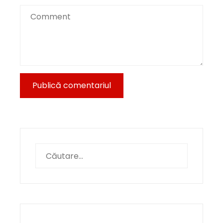
Caută
după: