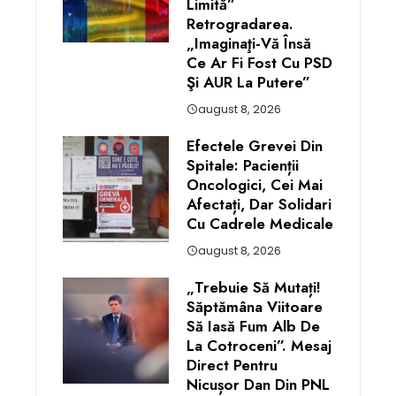
Limită”
Retrogradarea.
„Imaginaţi-Vă Însă
Ce Ar Fi Fost Cu PSD
Şi AUR La Putere”
august 8, 2026
Efectele Grevei Din
Spitale: Pacienții
Oncologici, Cei Mai
Afectați, Dar Solidari
Cu Cadrele Medicale
august 8, 2026
„Trebuie Să Mutați!
Săptămâna Viitoare
Să Iasă Fum Alb De
La Cotroceni”. Mesaj
Direct Pentru
Nicușor Dan Din PNL