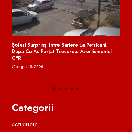
Șoferi Surprinși Între Bariere La Petricani,
Peste 6
După Ce Au Forțat Trecerea. Avertismentul
Examenu
CFR
Educați
august 8, 2026
august 
Categorii
Actualitate