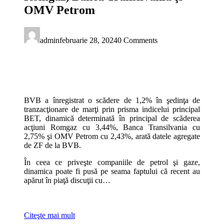
OMV Petrom
admin
februarie 28, 2024
0 Comments
BVB a înregistrat o scădere de 1,2% în şedinţa de
tranzacţionare de marţi prin prisma indicelui principal
BET, dinamică determinată în principal de scăderea
acţiuni Romgaz cu 3,44%, Banca Transilvania cu
2,75% şi OMV Petrom cu 2,43%, arată datele agregate
de ZF de la BVB.
În ceea ce priveşte companiile de petrol şi gaze,
dinamica poate fi pusă pe seama faptului că recent au
apărut în piaţă discuţii cu…
Citeşte mai mult