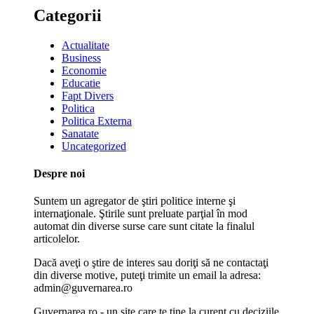
Categorii
Actualitate
Business
Economie
Educatie
Fapt Divers
Politica
Politica Externa
Sanatate
Uncategorized
Despre noi
Suntem un agregator de ştiri politice interne şi
internaţionale. Ştirile sunt preluate parţial în mod
automat din diverse surse care sunt citate la finalul
articolelor.
Dacă aveţi o ştire de interes sau doriţi să ne contactaţi
din diverse motive, puteţi trimite un email la adresa:
admin@guvernarea.ro
Guvernarea.ro - un site care te ţine la curent cu deciziile