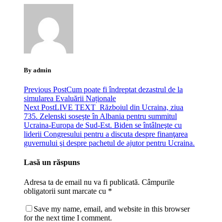
By admin
Previous Post
Cum poate fi îndreptat dezastrul de la
simularea Evaluării Naționale
Next Post
LIVE TEXT Războiul din Ucraina, ziua
735. Zelenski soseşte în Albania pentru summitul
Ucraina-Europa de Sud-Est. Biden se întâlneşte cu
liderii Congresului pentru a discuta despre finanţarea
guvernului şi despre pachetul de ajutor pentru Ucraina.
Lasă un răspuns
Adresa ta de email nu va fi publicată.
Câmpurile
obligatorii sunt marcate cu
*
Save my name, email, and website in this browser
for the next time I comment.