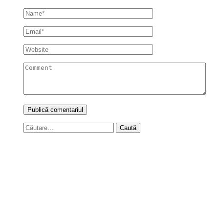
Caută
după: