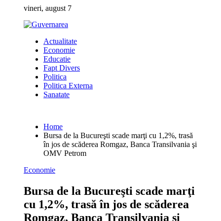
Skip
vineri, august 7
to
content
Actualitate
Economie
Educatie
Fapt Divers
Politica
Politica Externa
Sanatate
Home
Bursa de la Bucureşti scade marţi cu 1,2%, trasă
în jos de scăderea Romgaz, Banca Transilvania şi
OMV Petrom
Economie
Bursa de la Bucureşti scade marţi
cu 1,2%, trasă în jos de scăderea
Romgaz, Banca Transilvania şi