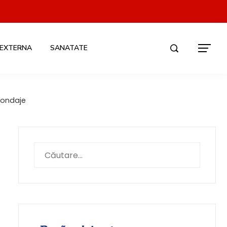
 EXTERNA
SANATATE
sondaje
Caută
după: