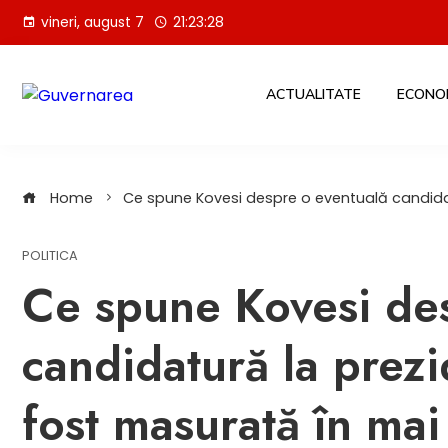
Skip
vineri, august 7
21:23:29
to
content
ACTUALITATE
ECONO
Home
Ce spune Kovesi despre o eventuală candida
POLITICA
Ce spune Kovesi des
candidatură la prezi
fost masurată în mai