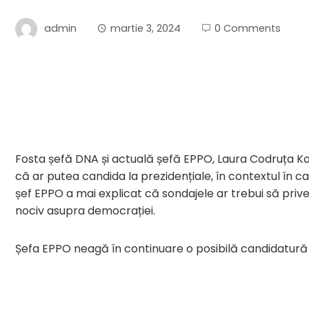
admin
martie 3, 2024
0 Comments
Fosta șefă DNA și actuală șefă EPPO, Laura Codruța Kov
că ar putea candida la prezidențiale, în contextul în 
șef EPPO a mai explicat că sondajele ar trebui să priv
nociv asupra democrației.
Șefa EPPO neagă în continuare o posibilă candidatură