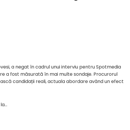
esi, a negat în cadrul unui interviu pentru Spotmedia
care a fost măsurată în mai multe sondaje. Procurorul
ească candidații reali, actuala abordare având un efect
 la…