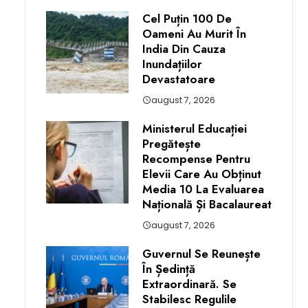
Cel Puțin 100 De
Oameni Au Murit În
India Din Cauza
Inundațiilor
Devastatoare
august 7, 2026
Ministerul Educației
Pregătește
Recompense Pentru
Elevii Care Au Obținut
Media 10 La Evaluarea
Națională Și Bacalaureat
august 7, 2026
Guvernul Se Reunește
În Ședință
Extraordinară. Se
Stabilesc Regulile