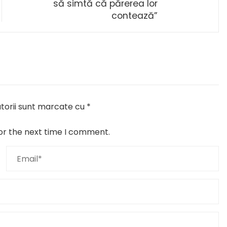
să simtă că părerea lor
contează”
torii sunt marcate cu
*
or the next time I comment.