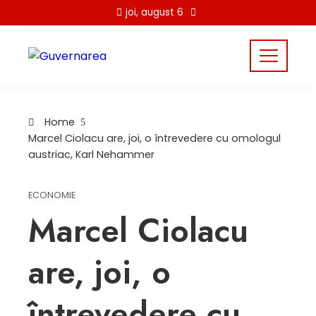
Skip
joi, august 6
to
content
Home
Marcel Ciolacu are, joi, o întrevedere cu omologul
austriac, Karl Nehammer
ECONOMIE
Marcel Ciolacu
are, joi, o
întrevedere cu