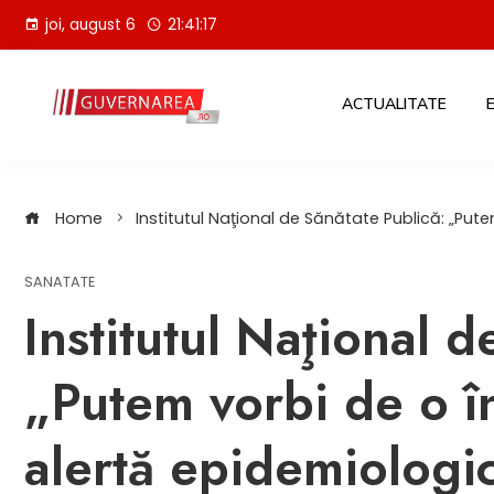
Skip
joi, august 6
21:41:18
to
content
ACTUALITATE
Home
Institutul Naţional de Sănătate Publică: „Pute
SANATATE
Institutul Naţional d
„Putem vorbi de o în
alertă epidemiologi