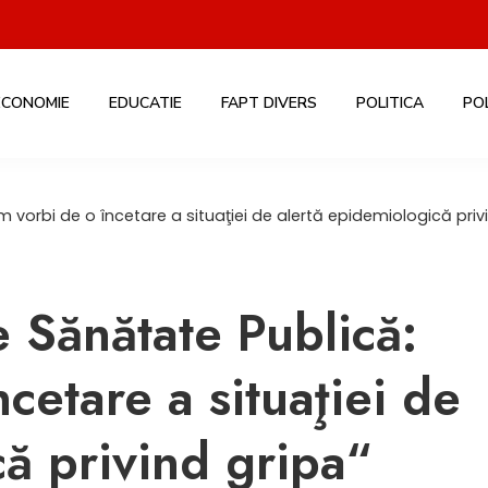
ECONOMIE
EDUCATIE
FAPT DIVERS
POLITICA
PO
m vorbi de o încetare a situaţiei de alertă epidemiologică priv
e Sănătate Publică:
cetare a situaţiei de
că privind gripa“