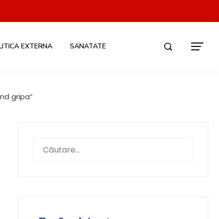
LITICA EXTERNA
SANATATE
ind gripa“
Caută
după: