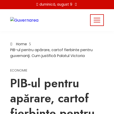
Skip
duminică, august 9
to
content
Home
PIB-ul pentru apărare, cartof fierbinte pentru
guvernanţi. Cum justifică Palatul Victoria
ECONOMIE
PIB-ul pentru
apărare, cartof
fierbinte pentru