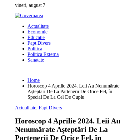
Skip
vineri, august 7
to
content
Actualitate
Economie
Educatie
Fapt Divers
Politica
Politica Externa
Sanatate
Home
Horoscop 4 Aprilie 2024. Leii Au Nenumărate
Așteptări De La Partenerii De Orice Fel, în
Special De La Cel De Cuplu
Actualitate
,
Fapt Divers
Horoscop 4 Aprilie 2024. Leii Au
Nenumărate Așteptări De La
Partenerii De Orice Fel, în