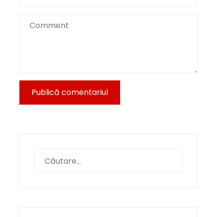
Caută
după: