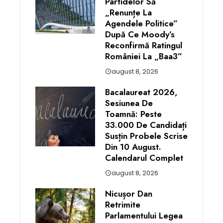
Partidelor Să
„renunțe La
Agendele Politice”
După Ce Moody’s
Reconfirmă Ratingul
României La „Baa3”
august 8, 2026
Bacalaureat 2026,
Sesiunea De
Toamnă: Peste
33.000 De Candidați
Susțin Probele Scrise
Din 10 August.
Calendarul Complet
august 8, 2026
Nicușor Dan
Retrimite
Parlamentului Legea