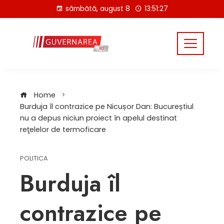
Skip
sâmbătă, august 8
13:51:28
to
content
Home
Burduja îl contrazice pe Nicușor Dan: Bucureștiul
nu a depus niciun proiect în apelul destinat
reţelelor de termoficare
POLITICA
Burduja îl
contrazice pe