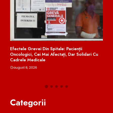
le: Pacienții
„Trebuie Să Mutați! Săptămâna Vi
tați, Dar Solidari Cu
Iasă Fum Alb De La Cotroceni”. M
Pentru Nicușor Dan Din PNL După 
Moody’s
august 8, 2026
Categorii