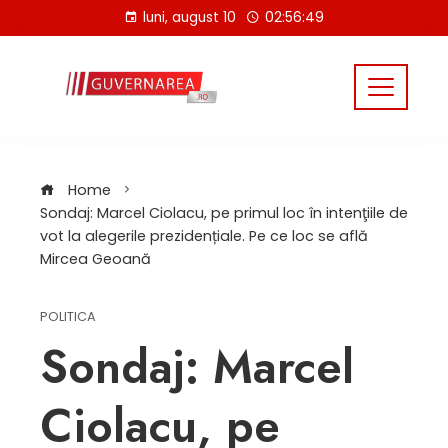
Skip
luni, august 10
02:56:49
to
content
Home
Sondaj: Marcel Ciolacu, pe primul loc în intenţiile de
vot la alegerile prezidențiale. Pe ce loc se află
Mircea Geoană
POLITICA
Sondaj: Marcel
Ciolacu, pe