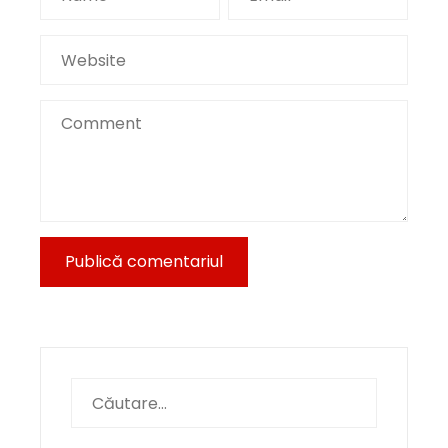
Caută
după: