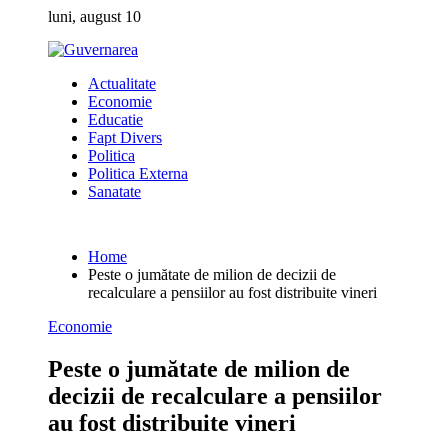
Skip
luni, august 10
to
content
Actualitate
Economie
Educatie
Fapt Divers
Politica
Politica Externa
Sanatate
Home
Peste o jumătate de milion de decizii de
recalculare a pensiilor au fost distribuite vineri
Economie
Peste o jumătate de milion de
decizii de recalculare a pensiilor
au fost distribuite vineri