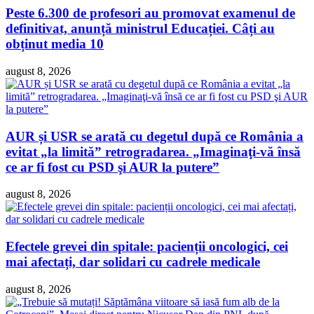
Peste 6.300 de profesori au promovat examenul de
definitivat, anunță ministrul Educației. Câți au
obținut media 10
august 8, 2026
AUR și USR se arată cu degetul după ce România a
evitat „la limită” retrogradarea. „Imaginaţi-vă însă
ce ar fi fost cu PSD şi AUR la putere”
august 8, 2026
Efectele grevei din spitale: pacienții oncologici, cei
mai afectați, dar solidari cu cadrele medicale
august 8, 2026