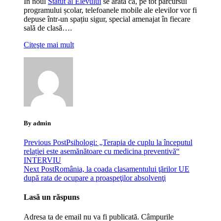
În noul
Statut al Elevului
se arată că, pe tot parcursul
programului școlar, telefoanele mobile ale elevilor vor fi
depuse într-un spațiu sigur, special amenajat în fiecare
sală de clasă….
Citeşte mai mult
By admin
Previous Post
Psihologi: „Terapia de cuplu la începutul
relației este asemănătoare cu medicina preventivă“
INTERVIU
Next Post
România, la coada clasamentului ţărilor UE
după rata de ocupare a proaspeţilor absolvenţi
Lasă un răspuns
Adresa ta de email nu va fi publicată.
Câmpurile