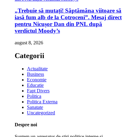
„Trebuie să mutați! Săptămâna viitoare să
iasă fum alb de la Cotroceni”. Mesaj direct
pentru Nicușor Dan din PNL după
verdictul Moody’s
august 8, 2026
Categorii
Actualitate
Business
Economie
Educatie
Fapt Divers
Politica
Politica Externa
Sanatate
Uncategorized
Despre noi
Suntem un agregator de ştiri politice interne şi