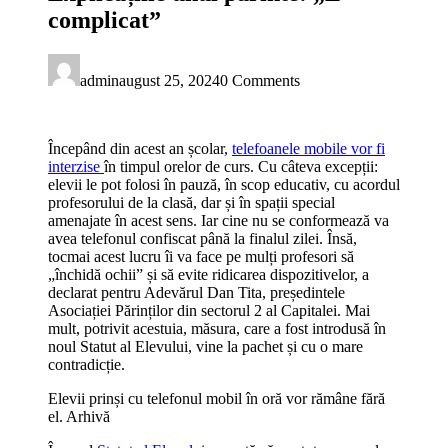
complicat”
admin
august 25, 2024
0 Comments
Începând din acest an școlar,
telefoanele mobile vor fi
interzise
în timpul orelor de curs. Cu câteva excepții:
elevii le pot folosi în pauză, în scop educativ, cu acordul
profesorului de la clasă, dar și în spații special
amenajate în acest sens. Iar cine nu se conformează va
avea telefonul confiscat până la finalul zilei. Însă,
tocmai acest lucru îi va face pe mulți profesori să
„închidă ochii” și să evite ridicarea dispozitivelor, a
declarat pentru Adevărul Dan Tita, președintele
Asociației Părinților din sectorul 2 al Capitalei. Mai
mult, potrivit acestuia, măsura, care a fost introdusă în
noul Statut al Elevului, vine la pachet și cu o mare
contradicție.
Elevii prinși cu telefonul mobil în oră vor rămâne fără
el. Arhivă