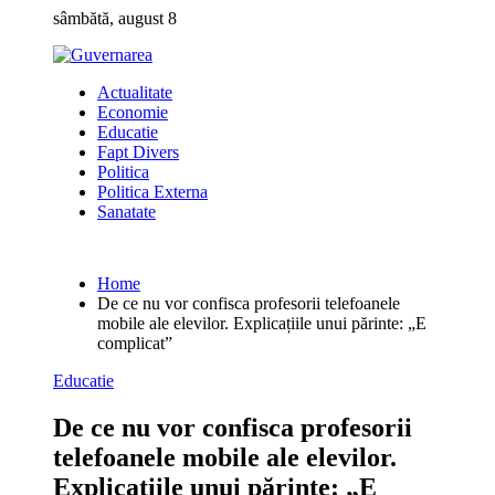
Skip
sâmbătă, august 8
to
content
Actualitate
Economie
Educatie
Fapt Divers
Politica
Politica Externa
Sanatate
Home
De ce nu vor confisca profesorii telefoanele
mobile ale elevilor. Explicațiile unui părinte: „E
complicat”
Educatie
De ce nu vor confisca profesorii
telefoanele mobile ale elevilor.
Explicațiile unui părinte: „E