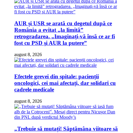
AUR și USR se arată cu degetul după ce
România a evitat „la limită”
retrogradarea. „Imaginaţi-vă însă ce ar fi
fost cu PSD şi AUR la putere”
august 8, 2026
Efectele grevei din spitale: pacienții
oncologici, cei mai afectați, dar solidari cu
cadrele medicale
august 8, 2026
„Trebuie să mutați! Săptămâna viitoare să