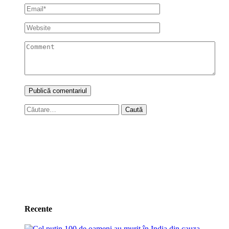
Caută
după:
Recente