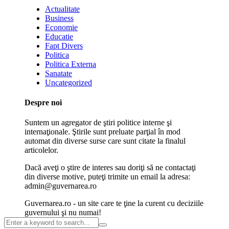
Actualitate
Business
Economie
Educatie
Fapt Divers
Politica
Politica Externa
Sanatate
Uncategorized
Despre noi
Suntem un agregator de ştiri politice interne şi
internaţionale. Ştirile sunt preluate parţial în mod
automat din diverse surse care sunt citate la finalul
articolelor.
Dacă aveţi o ştire de interes sau doriţi să ne contactaţi
din diverse motive, puteţi trimite un email la adresa:
admin@guvernarea.ro
Guvernarea.ro - un site care te ţine la curent cu deciziile
guvernului şi nu numai!