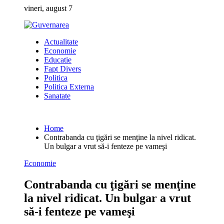
Skip
vineri, august 7
to
content
Actualitate
Economie
Educatie
Fapt Divers
Politica
Politica Externa
Sanatate
Home
Contrabanda cu ţigări se menţine la nivel ridicat.
Un bulgar a vrut să-i fenteze pe vameşi
Economie
Contrabanda cu ţigări se menţine
la nivel ridicat. Un bulgar a vrut
să-i fenteze pe vameşi