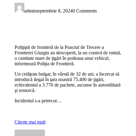
admin
septembrie 8, 2024
0 Comments
Poliţiştii de frontieră de la Punctul de Trecere a
Frontierei Giurgiu au descoperit, la un control de rutină,
o cantitate mare de ţigări în podeaua unui vehicul,
informează Poliţia de Frontieră.
Un cetăţean bulgar, în vârstă de 32 de ani, a încercat să
introducă ilegal în ţara noastră 75.400 de ţigări,
echivalentul a 3.770 de pachete, ascunse în autoutilitară
şi remorcă.
Incidentul s-a petrecut…
Citeşte mai mult