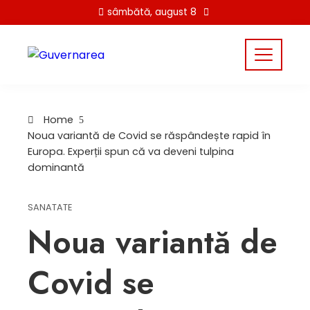
Skip
sâmbătă, august 8
to
content
Home
Noua variantă de Covid se răspândește rapid în
Europa. Experții spun că va deveni tulpina
dominantă
SANATATE
Noua variantă de
Covid se