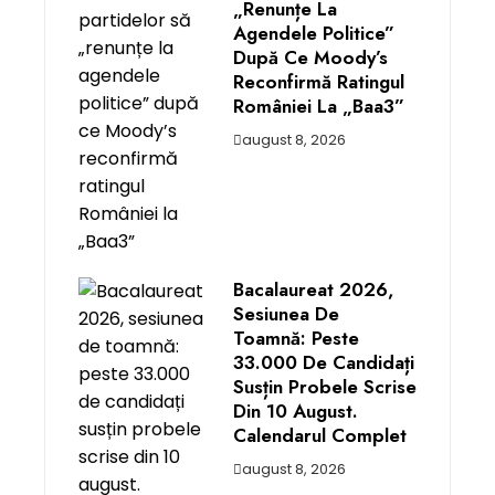
„renunțe La
Agendele Politice”
După Ce Moody’s
Reconfirmă Ratingul
României La „Baa3”
august 8, 2026
Bacalaureat 2026,
Sesiunea De
Toamnă: Peste
33.000 De Candidați
Susțin Probele Scrise
Din 10 August.
Calendarul Complet
august 8, 2026