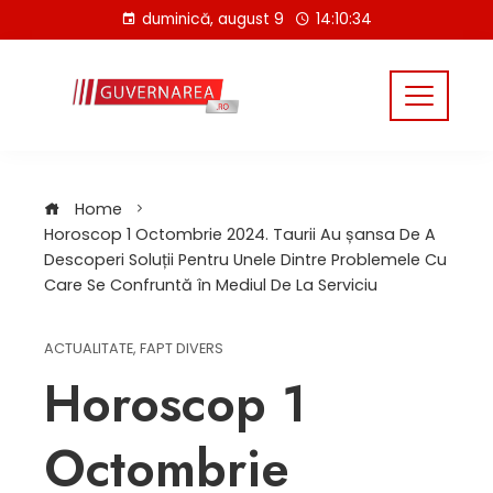
Skip
duminică, august 9
14:10:35
to
content
Home
Horoscop 1 Octombrie 2024. Taurii Au șansa De A
Descoperi Soluții Pentru Unele Dintre Problemele Cu
Care Se Confruntă în Mediul De La Serviciu
ACTUALITATE
,
FAPT DIVERS
Horoscop 1
Octombrie