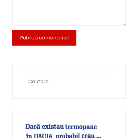
Caută
după: