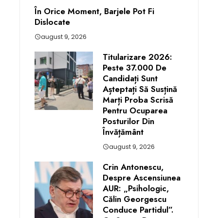
În Orice Moment, Barjele Pot Fi
Dislocate
august 9, 2026
Titularizare 2026:
Peste 37.000 De
Candidați Sunt
Așteptați Să Susțină
Marți Proba Scrisă
Pentru Ocuparea
Posturilor Din
Învățământ
august 9, 2026
Crin Antonescu,
Despre Ascensiunea
AUR: „Psihologic,
Călin Georgescu
Conduce Partidul”.