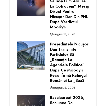
Să Iasă Fum Alb De
La Cotroceni”. Mesaj
Direct Pentru
Nicușor Dan Din PNL
După Verdictul
Moody’s
august 8, 2026
Președintele Nicușor
Dan Transmite
Partidelor Să
„renunțe La
Agendele Politice”
După Ce Moody’s
Reconfirmă Ratingul
României La „Baa3”
august 8, 2026
Bacalaureat 2026,
Sesiunea De