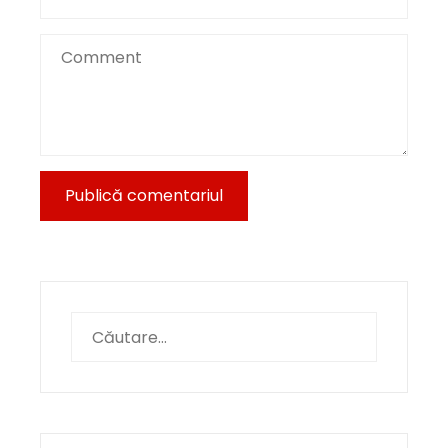
Caută
după: