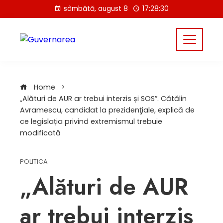
Skip
sâmbătă, august 8
17:28:30
to
content
Home
„Alături de AUR ar trebui interzis și SOS”. Cătălin
Avramescu, candidat la prezidenţiale, explică de
ce legislația privind extremismul trebuie
modificată
POLITICA
„Alături de AUR
ar trebui interzis