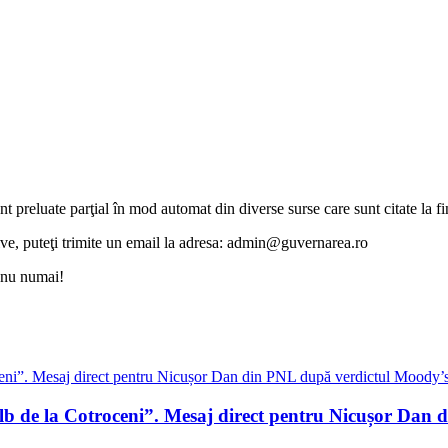
unt preluate parţial în mod automat din diverse surse care sunt citate la fin
otive, puteţi trimite un email la adresa: admin@guvernarea.ro
i nu numai!
alb de la Cotroceni”. Mesaj direct pentru Nicușor Dan