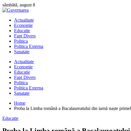
Skip
sâmbătă, august 8
to
content
Actualitate
Economie
Educatie
Fapt Divers
Politica
Politica Externa
Sanatate
Actualitate
Economie
Educatie
Fapt Divers
Politica
Politica Externa
Sanatate
Home
Proba la Limba română a Bacalaureatului din iarnă naște primele
Educatie
Proba la Limba română a Bacalaureatului d