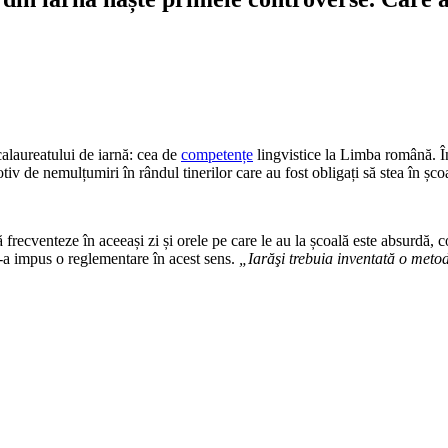
calaureatului de iarnă: cea de
competențe
lingvistice la Limba română. În
tiv de nemulțumiri în rândul tinerilor care au fost obligați să stea în ș
frecventeze în aceeași zi și orele pe care le au la școală este absurdă, con
s-a impus o reglementare în acest sens.
„Iarăşi trebuia inventată o meto