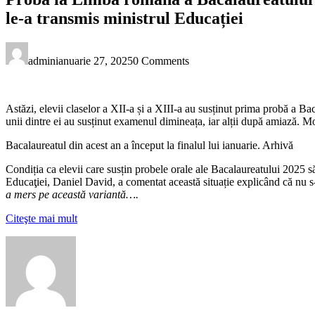
le-a transmis ministrul Educației
admin
ianuarie 27, 2025
0 Comments
Astăzi, elevii claselor a XII-a și a XIII-a au susținut prima probă a Ba
unii dintre ei au susținut examenul dimineața, iar alții după amiază. Mo
Bacalaureatul din acest an a început la finalul lui ianuarie. Arhivă
Condiția ca elevii care susțin probele orale ale Bacalaureatului 2025 să 
Educaţiei, Daniel David, a comentat această situație explicând că nu 
a mers pe această variantă….
Citeşte mai mult