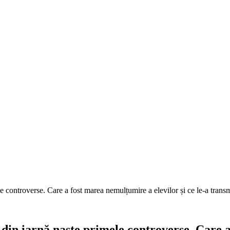
 controverse. Care a fost marea nemulțumire a elevilor și ce le-a transm
in iarnă naște primele controverse. Care a 