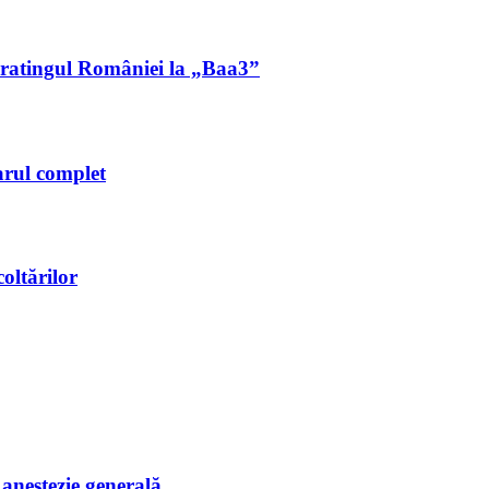
ă ratingul României la „Baa3”
arul complet
oltărilor
i anestezie generală