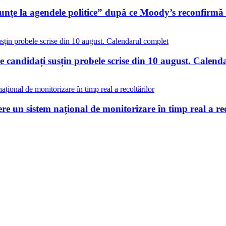
nunțe la agendele politice” după ce Moody’s reconfirm
 candidați susțin probele scrise din 10 august. Calend
re un sistem național de monitorizare în timp real a rec