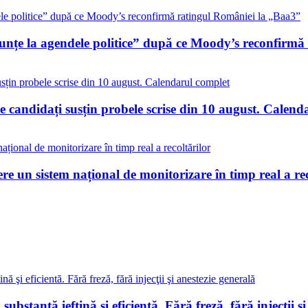
nunțe la agendele politice” după ce Moody’s reconfirm
 candidați susțin probele scrise din 10 august. Calend
re un sistem național de monitorizare în timp real a rec
 substanţă ieftină şi eficientă. Fără freză, fără injecţii ş