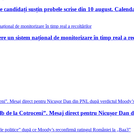
 candidați susțin probele scrise din 10 august. Calend
re un sistem național de monitorizare în timp real a rec
alb de la Cotroceni”. Mesaj direct pentru Nicușor Dan