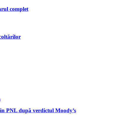
arul complet
oltărilor
 din PNL după verdictul Moody’s