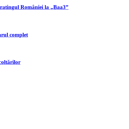
ă ratingul României la „Baa3”
arul complet
oltărilor