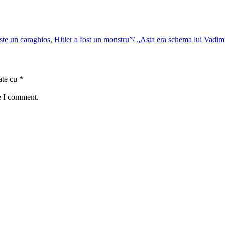
te un caraghios, Hitler a fost un monstru”/ „Asta era schema lui Vadim
ate cu
*
e I comment.