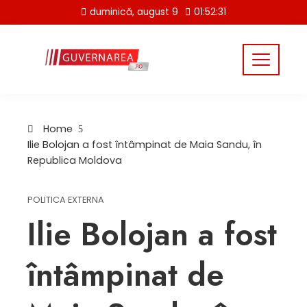
Skip
duminică, august 9
01:52:31
to
content
Home
Ilie Bolojan a fost întâmpinat de Maia Sandu, în
Republica Moldova
POLITICA EXTERNA
Ilie Bolojan a fost
întâmpinat de