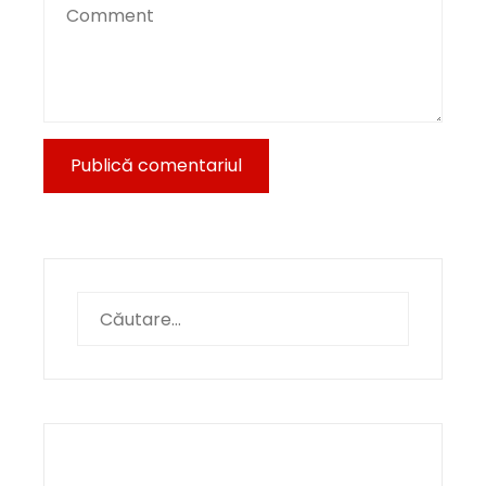
Caută
după: