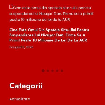
Șofe
După
Cine Este Omul Din Spatele Site-Ului Pentru
CFR
 Cu
Suspendarea Lui Nicuşor Dan. Firma Sa A
Primit Peste 10 Milioane De Lei De La AUR
augu
august 8, 2026
Categorii
Actualitate