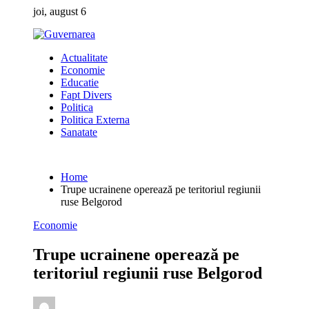
Skip
joi, august 6
to
content
Actualitate
Economie
Educatie
Fapt Divers
Politica
Politica Externa
Sanatate
Home
Trupe ucrainene operează pe teritoriul regiunii
ruse Belgorod
Economie
Trupe ucrainene operează pe
teritoriul regiunii ruse Belgorod