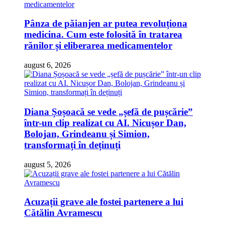
Pânza de păianjen ar putea revoluționa
medicina. Cum este folosită în tratarea
rănilor și eliberarea medicamentelor
august 6, 2026
Diana Șoșoacă se vede „șefă de pușcărie”
într-un clip realizat cu AI. Nicușor Dan,
Bolojan, Grindeanu și Simion,
transformați în deținuți
august 5, 2026
Acuzații grave ale fostei partenere a lui
Cătălin Avramescu