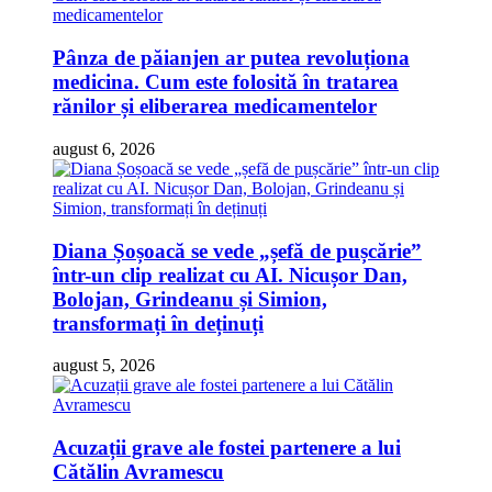
Pânza de păianjen ar putea revoluționa
medicina. Cum este folosită în tratarea
rănilor și eliberarea medicamentelor
august 6, 2026
Diana Șoșoacă se vede „șefă de pușcărie”
într-un clip realizat cu AI. Nicușor Dan,
Bolojan, Grindeanu și Simion,
transformați în deținuți
august 5, 2026
Acuzații grave ale fostei partenere a lui
Cătălin Avramescu