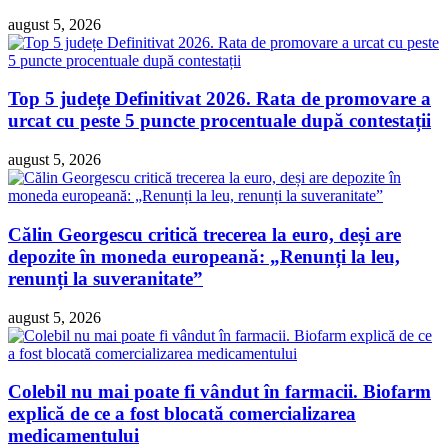
august 5, 2026
Top 5 județe Definitivat 2026. Rata de promovare a
urcat cu peste 5 puncte procentuale după contestații
august 5, 2026
Călin Georgescu critică trecerea la euro, deși are
depozite în moneda europeană: „Renunți la leu,
renunți la suveranitate”
august 5, 2026
Colebil nu mai poate fi vândut în farmacii. Biofarm
explică de ce a fost blocată comercializarea
medicamentului