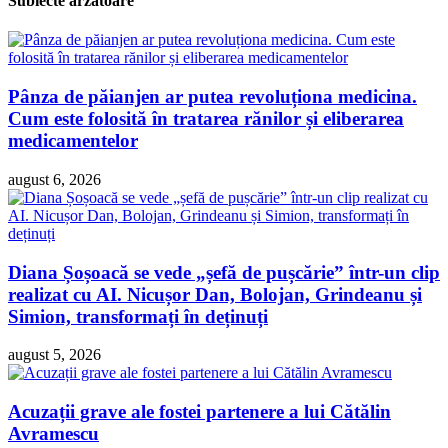
Subiecte arzătoare
Pânza de păianjen ar putea revoluționa medicina.
Cum este folosită în tratarea rănilor și eliberarea
medicamentelor
august 6, 2026
Diana Șoșoacă se vede „șefă de pușcărie” într-un clip
realizat cu AI. Nicușor Dan, Bolojan, Grindeanu și
Simion, transformați în deținuți
august 5, 2026
Acuzații grave ale fostei partenere a lui Cătălin
Avramescu