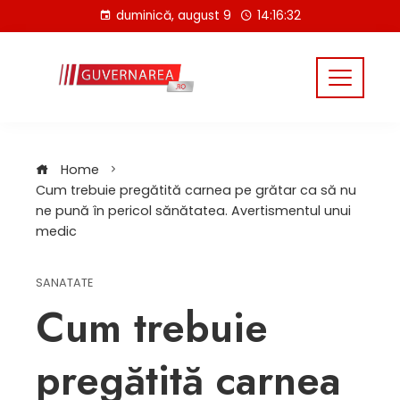
Skip
duminică, august 9
14:16:33
to
content
Home
Cum trebuie pregătită carnea pe grătar ca să nu
ne pună în pericol sănătatea. Avertismentul unui
medic
SANATATE
Cum trebuie
pregătită carnea