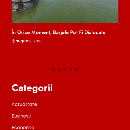
 Pot Fi Dislocate
Titularizare 2026: Peste 37.000 
Sunt Așteptați Să Susțină Marți Pr
Pentru Ocuparea Posturilor Din Î
august 9, 2026
Categorii
Actualitate
Business
Economie