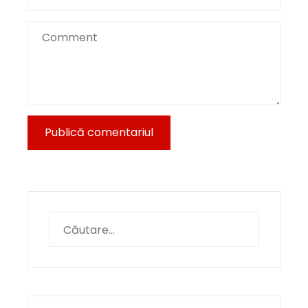
Caută
după: