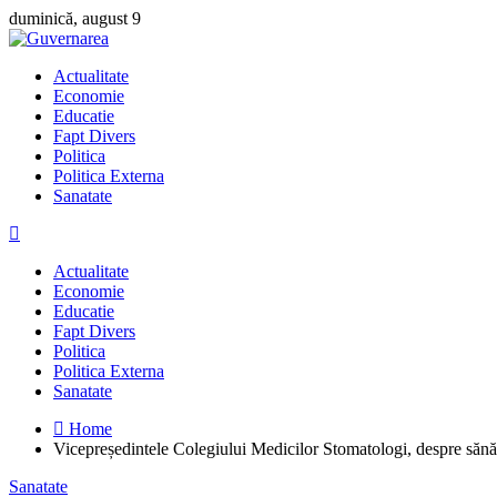
Skip
duminică, august 9
to
content
Actualitate
Economie
Educatie
Fapt Divers
Politica
Politica Externa
Sanatate
Actualitate
Economie
Educatie
Fapt Divers
Politica
Politica Externa
Sanatate
Home
Vicepreședintele Colegiului Medicilor Stomatologi, despre sănătat
Sanatate