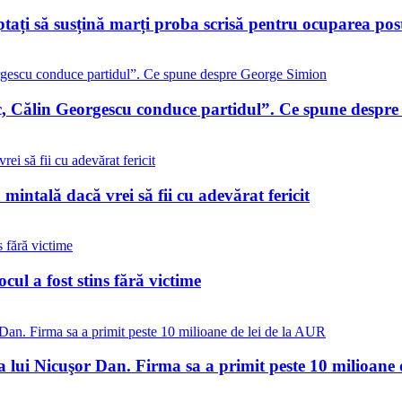
eptați să susțină marți proba scrisă pentru ocuparea po
c, Călin Georgescu conduce partidul”. Ce spune despr
 mintală dacă vrei să fii cu adevărat fericit
ul a fost stins fără victime
a lui Nicuşor Dan. Firma sa a primit peste 10 milioane 