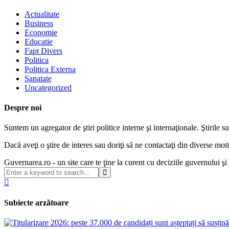
Actualitate
Business
Economie
Educatie
Fapt Divers
Politica
Politica Externa
Sanatate
Uncategorized
Despre noi
Suntem un agregator de ştiri politice interne şi internaţionale. Ştirile s
Dacă aveţi o ştire de interes sau doriţi să ne contactaţi din diverse m
Guvernarea.ro - un site care te ţine la curent cu deciziile guvernului ş
Subiecte arzătoare