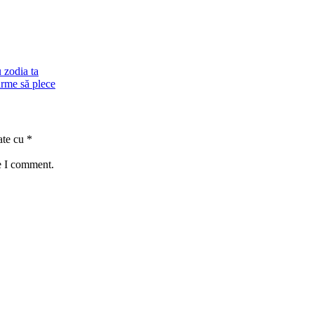
 zodia ta
 arme să plece
ate cu
*
e I comment.