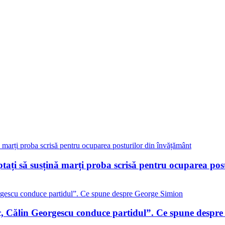
eptați să susțină marți proba scrisă pentru ocuparea po
c, Călin Georgescu conduce partidul”. Ce spune despr