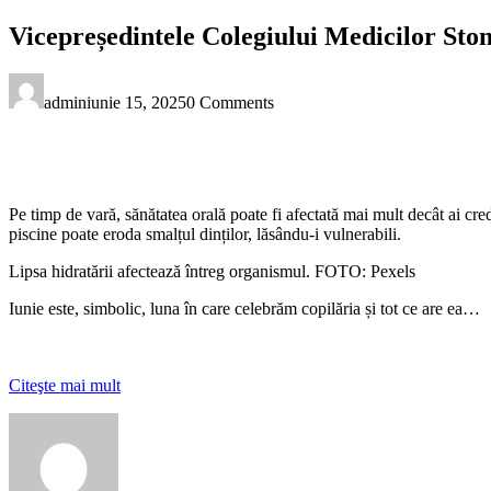
Vicepreședintele Colegiului Medicilor Stoma
admin
iunie 15, 2025
0 Comments
Pe timp de vară, sănătatea orală poate fi afectată mai mult decât ai cred
piscine poate eroda smalțul dinților, lăsându-i vulnerabili.
Lipsa hidratării afectează întreg organismul. FOTO: Pexels
Iunie este, simbolic, luna în care celebrăm copilăria și tot ce are ea…
Citeşte mai mult