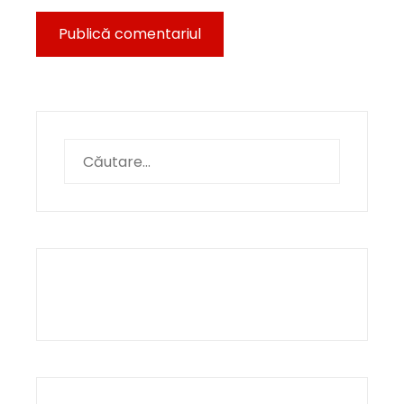
Caută
după: