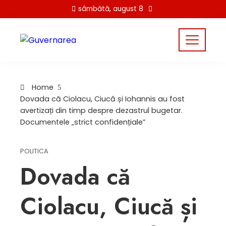
Skip
sâmbătă, august 8
to
content
Home
Dovada că Ciolacu, Ciucă și Iohannis au fost
avertizați din timp despre dezastrul bugetar.
Documentele „strict confidențiale”
POLITICA
Dovada că
Ciolacu, Ciucă și