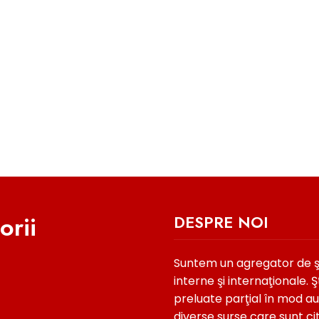
orii
DESPRE NOI
Suntem un agregator de şti
interne şi internaţionale. Şt
preluate parţial în mod a
diverse surse care sunt ci