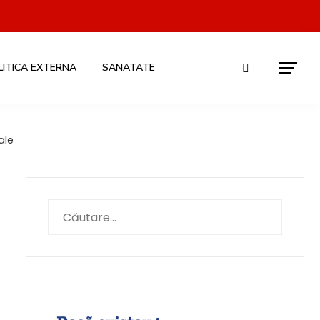
LITICA EXTERNA
SANATATE
ale
Caută
după: