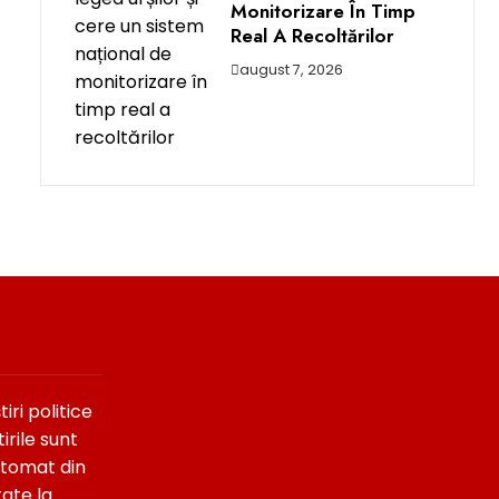
Monitorizare În Timp
Real A Recoltărilor
august 7, 2026
ri politice
irile sunt
utomat din
tate la