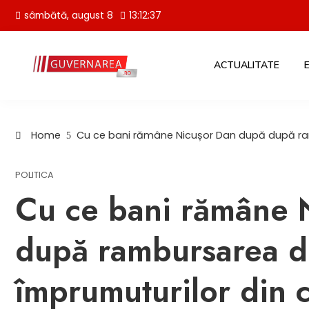
Skip
sâmbătă, august 8
13:12:38
to
content
ACTUALITATE
Home
Cu ce bani rămâne Nicușor Dan după după ramb
POLITICA
Cu ce bani rămâne 
după rambursarea do
împrumuturilor din 