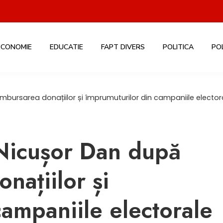
ECONOMIE
EDUCATIE
FAPT DIVERS
POLITICA
PO
ursarea donațiilor și împrumuturilor din campaniile elector
Nicușor Dan după
națiilor și
campaniile electorale