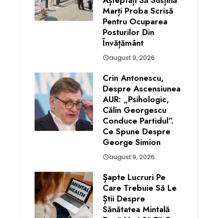
Așteptați Să Susțină
Marți Proba Scrisă
Pentru Ocuparea
Posturilor Din
Învățământ
august 9, 2026
Crin Antonescu,
Despre Ascensiunea
AUR: „Psihologic,
Călin Georgescu
Conduce Partidul”.
Ce Spune Despre
George Simion
august 9, 2026
Șapte Lucruri Pe
Care Trebuie Să Le
Știi Despre
Sănătatea Mintală