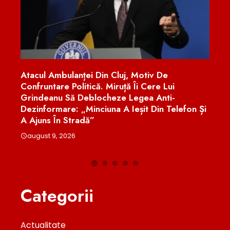
mbulanței Din Cluj, Motiv De
În Orice Moment, 
are Politică. Miruță Îi Cere Lui
august 9, 2026
nu Să Deblocheze Legea Anti-
mare: „Minciuna A Ieșit Din Telefon Și
În Stradă”
9, 2026
Categorii
Actualitate