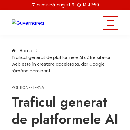
Skip
duminică, august 9
14:47:59
to
content
Home
Traficul generat de platformele AI către site-uri
web este în creștere accelerată, dar Google
rămâne dominant
POLITICA EXTERNA
Traficul generat
de platformele AI