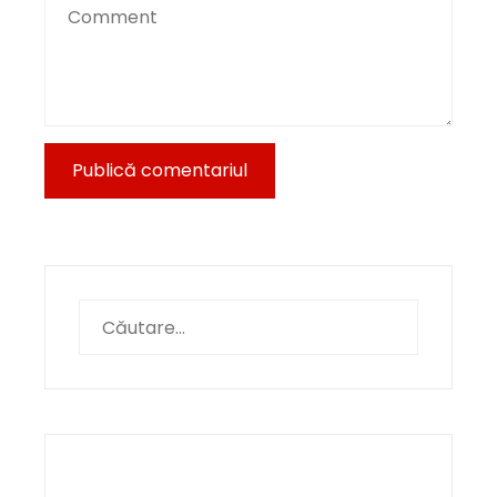
Caută
după: