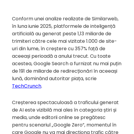
Conform unei analize realizate de Similarweb,
în luna iunie 2025, platformele de inteligență
artificială au generat peste 1,13 miliarde de
trimiteri către cele mai vizitate 1.000 de site-
uri din lume, în creștere cu 357% față de
aceeași perioadă a anului trecut. Cu toate
acestea, Google Search a furnizat nu mai puțin
de 191 de miliarde de redirecționări în aceeași
lună, dominând autoritar piața, scrie
TechCrunch
.
Creșterea spectaculoasă a traficului generat
de AI este vizibilă mai ales în categoria știri și
media, unde editorii online se pregătesc
pentru scenariul „Google Zero”, momentul în
care Google nu va mai direcționa trafic către