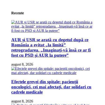
Recente
AUR și USR se arată cu degetul după ce
România a evitat „la limită”
retrogradarea. „Imaginaţi-vă însă ce ar fi
fost cu PSD şi AUR la putere”
august 8, 2026
Efectele grevei din spitale: pacienții
oncologici, cei mai afectați, dar solidari cu
cadrele medicale
august 8, 2026