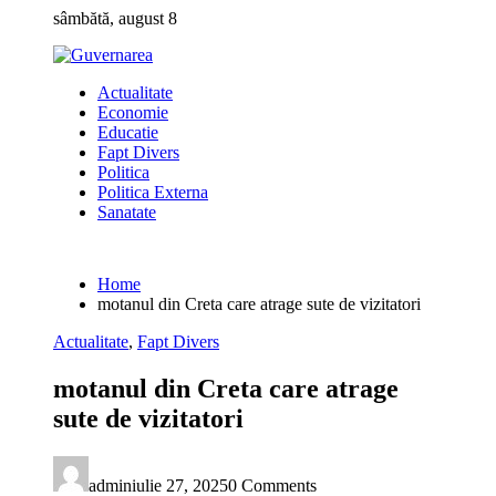
Skip
sâmbătă, august 8
to
content
Actualitate
Economie
Educatie
Fapt Divers
Politica
Politica Externa
Sanatate
Home
motanul din Creta care atrage sute de vizitatori
Actualitate
,
Fapt Divers
motanul din Creta care atrage
sute de vizitatori
admin
iulie 27, 2025
0 Comments