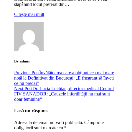
stăpânind locul preferat din…
Citeşte mai mult
By admin
Previous Post
Învățătoarea care a obținut cea mai mare
notă la Definitivat din București: „E frustrant să înveți
ce nu predai”
Next Post
Dr. Lucia Luchian, director medical Centrul
FIV SANADOR: „Cauzele infertilității nu mai sunt
doar feminine“
Lasă un răspuns
Adresa ta de email nu va fi publicată.
Câmpurile
obligatorii sunt marcate cu
*