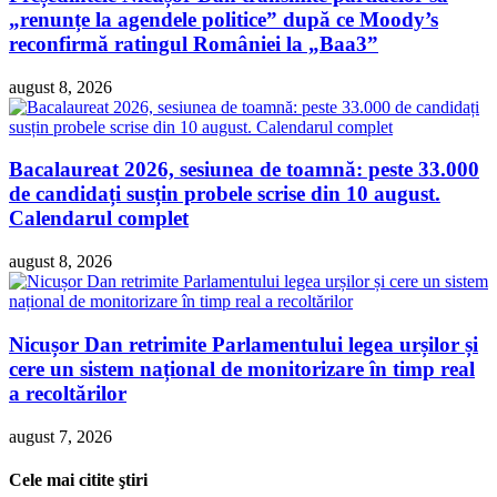
„renunțe la agendele politice” după ce Moody’s
reconfirmă ratingul României la „Baa3”
august 8, 2026
Bacalaureat 2026, sesiunea de toamnă: peste 33.000
de candidați susțin probele scrise din 10 august.
Calendarul complet
august 8, 2026
Nicușor Dan retrimite Parlamentului legea urșilor și
cere un sistem național de monitorizare în timp real
a recoltărilor
august 7, 2026
Cele mai citite ştiri