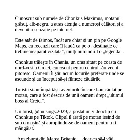
Cunoscut sub numele de Chonkus Maximus, motanul
grăsuț, alb-negru, a atras atenția a numeroși călători și a
devenit o senzație pe internet.
Este atât de faimos, încât are chiar și un pin pe Google
Maps, cu recenzii care îl laudă ca pe o „destinație ce
trebuie neapărat vizitată”, mulți numindu-l o „legendă”.
Chonkus trăiește în Chania, un oraș situat pe coasta de
nord-vest a Cretei, cunoscut pentru centrul său vechi
pitoresc. Oamenii îi știu acum locurile preferate unde se
ascunde și au început să-și filmeze căutările.
Turiștii și-au împărtășit aventurile în care l-au căutat pe
motan, care a fost descris de unii oameni drept „ultimul
boss al Cretei”.
Un turist, @musings.2029, a postat un videoclip cu
Chonkus pe Tiktok. Clipul îl arată pe motan ieșind de
sub o mașină și apropiindu-se de oameni pentru a fi
mângâiat.
„Am zburat din Marea Britanie… doar ca să-l văd