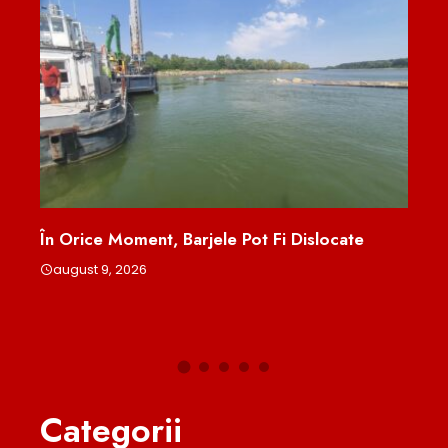
a
În Orice Moment, Barjele Pot Fi Dislocate
Titu
Sunt
august 9, 2026
Pent
aug
Categorii