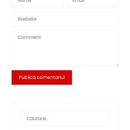
Caută
după: