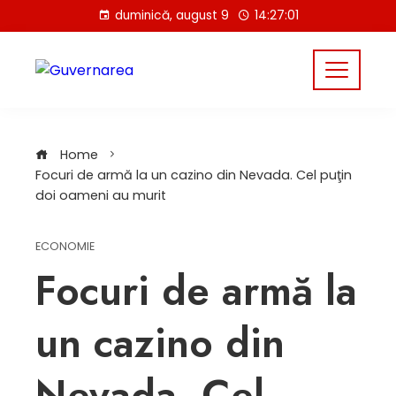
Skip
duminică, august 9
14:27:01
to
content
Home
Focuri de armă la un cazino din Nevada. Cel puţin
doi oameni au murit
ECONOMIE
Focuri de armă la
un cazino din
Nevada. Cel