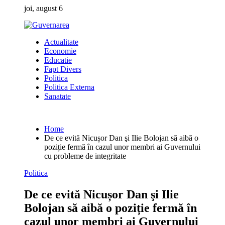
Skip
joi, august 6
to
content
Actualitate
Economie
Educatie
Fapt Divers
Politica
Politica Externa
Sanatate
Home
De ce evită Nicușor Dan şi Ilie Bolojan să aibă o
poziție fermă în cazul unor membri ai Guvernului
cu probleme de integritate
Politica
De ce evită Nicușor Dan şi Ilie
Bolojan să aibă o poziție fermă în
cazul unor membri ai Guvernului