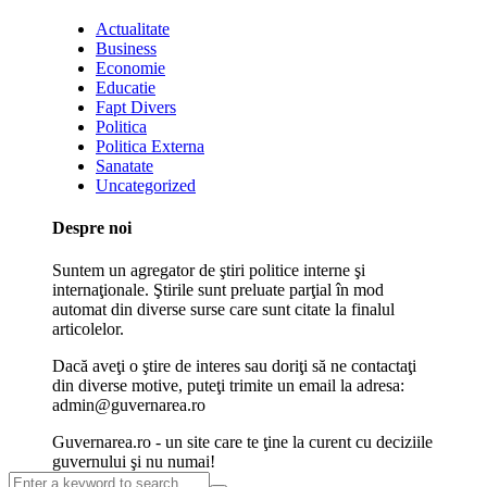
Actualitate
Business
Economie
Educatie
Fapt Divers
Politica
Politica Externa
Sanatate
Uncategorized
Despre noi
Suntem un agregator de ştiri politice interne şi
internaţionale. Ştirile sunt preluate parţial în mod
automat din diverse surse care sunt citate la finalul
articolelor.
Dacă aveţi o ştire de interes sau doriţi să ne contactaţi
din diverse motive, puteţi trimite un email la adresa:
admin@guvernarea.ro
Guvernarea.ro - un site care te ţine la curent cu deciziile
guvernului şi nu numai!