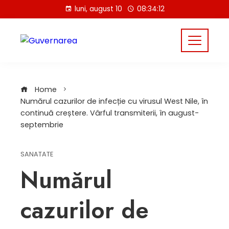
Skip
luni, august 10
08:34:12
to
content
Home
Numărul cazurilor de infecție cu virusul West Nile, în
continuă creștere. Vârful transmiterii, în august-
septembrie
SANATATE
Numărul
cazurilor de