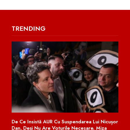
TRENDING
De Ce Insistă AUR Cu Suspendarea Lui Nicușor
Prot
rit
Dan, Deși Nu Are Voturile Necesare. Miza
Valu