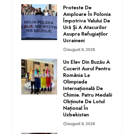
Proteste De
Amploare În Polonia
Împotriva Valului De
Ură Și A Atacurilor
Asupra Refugiaților
Ucraineni
august 9, 2026
Un Elev Din Buzău A
Cucerit Aurul Pentru
România La
Olimpiada
Internațională De
Chimie. Patru Medalii
Obținute De Lotul
Național În
Uzbekistan
august 9, 2026