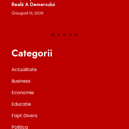
Reală A Demersului
Refu
august 10, 2026
aug
Categorii
Actualitate
Business
Economie
Educatie
Fapt Divers
Politica