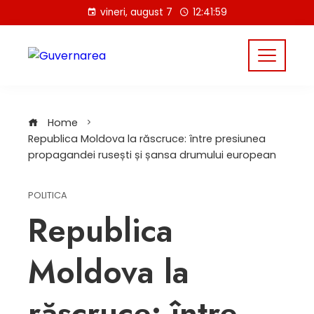
Skip
vineri, august 7
12:42:00
to
content
Home
Republica Moldova la răscruce: între presiunea
propagandei rusești și șansa drumului european
POLITICA
Republica
Moldova la
răscruce: între