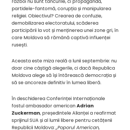
război nu sunt tancurile, ci propaganda,
partidele-fantomă, corupția și manipularea
religiei. Obiectivul? Crearea de confuzie,
demobilizarea electoratului, scăderea
participării la vot și menținerea unei zone gri, în
care Moldova să rămână captivă influenței
rusești.
Aceasta este miza reală a lunii septembrie: nu
doar cine câștigă alegerile, ci dacă Republica
Moldova alege să își întărească democrația și
să se ancoreze definitiv în lumea liberă.
În deschiderea Conferinței Internaționale
fostul ambasador american
Adrian
Zuckerman
, președintele Alianței a reafirmat
sprijinul SUA și al lumii libere pentru cetățenii
Republicii Moldova:
„Poporul American,