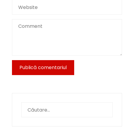
Caută
după: