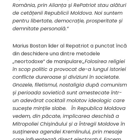
România, prin Alianța și RePatriot stau alături
de cetățenii Republicii Moldova. Noi suntem
pentru libertate, democrație, prosperitate și
demnitate personală.”
Marius Bostan lider al Repatriot a punctat încă
din deschidere una dintre metodele
„neortodoxe” de manipulare:
„Folosirea religiei
în scop politic a provocat de-a lungul istoriei
conflicte dureroase și diviziuni în societate.
Gnozele, filetismul, nostaligia după comunism
și perioada sovietică sunt amestecate într-
un adevărat cocktail molotov ideologic care
sucește mințile slabe. În Republica Moldova
vedem, din păcate, implicarea deschisă a
Mitropoliei Chișinăului și a Întregii Moldove în
susținerea agendei Kremlinului, prin mesaje
care influențează direct electoratul. Facem