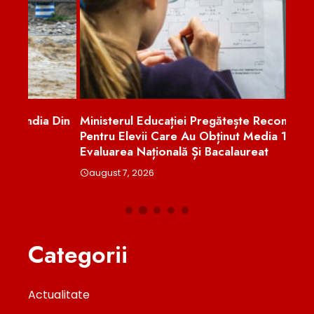
 Din
Ministerul Educației Pregătește Recompense
Guve
Pentru Elevii Care Au Obținut Media 10 La
Extr
Evaluarea Națională Și Bacalaureat
Redu
august 7, 2026
aug
Categorii
Actualitate