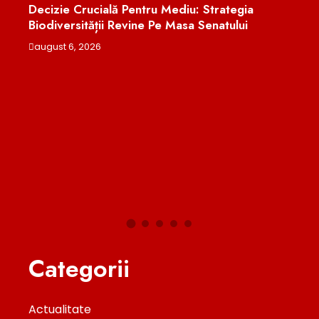
Strategia
enatului
Cum A Distrus Anthropic În Secret Milio
Cărți Pentru A-Și Antrena Inteligența Artif
august 6, 2026
Categorii
Actualitate