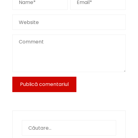
Caută
după: