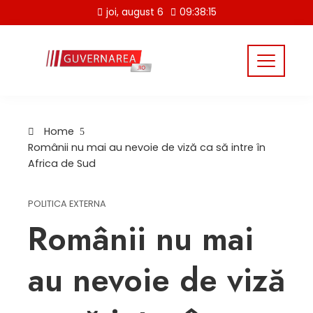
Skip
joi, august 6
09:38:15
to
content
Home
Românii nu mai au nevoie de viză ca să intre în
Africa de Sud
POLITICA EXTERNA
Românii nu mai
au nevoie de viză