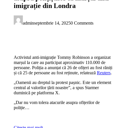
imigrație din Londra
admin
septembrie 14, 2025
0 Comments
Activistul anti-imigrație
Tommy Robinson a organizat
marșul la care au participat aproximativ 110.000 de
persoane. Poliția a anunțat că 26 de ofițeri au fost răniți
și că 25 de persoane au fost reținute, relatează
Reuters
.
„Oamenii au dreptul la protest pa
șnic. Este un element
central al valorilor țării noastre”, a spus Starmer
duminică pe platforma X.
„Dar nu vom tolera atacurile asupra ofi
țerilor de
poliție…
Citeşte mai mult