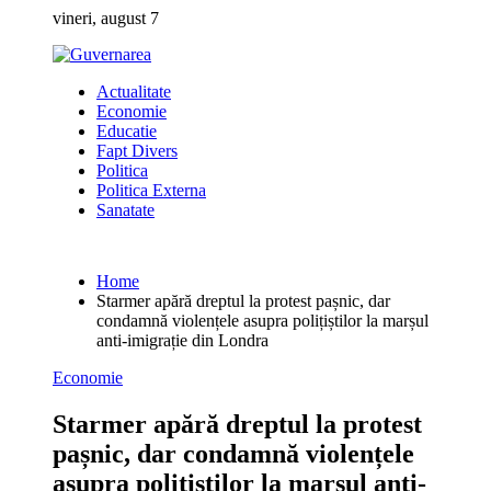
Skip
vineri, august 7
to
content
Actualitate
Economie
Educatie
Fapt Divers
Politica
Politica Externa
Sanatate
Home
Starmer apără dreptul la protest pașnic, dar
condamnă violențele asupra polițiștilor la marșul
anti-imigrație din Londra
Economie
Starmer apără dreptul la protest
pașnic, dar condamnă violențele
asupra polițiștilor la marșul anti-