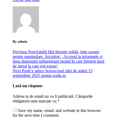
By admin
Previous Post
Adulții fără literație solidă, ținte ușoare
pentru manipulare. Sociolog: „Accesul la informație și
lipsa dialogului influențează modul în care înțelegi tipul
de mesaj la care ești expus“
Next Post
Ce aduce horoscopul zilei de astăzi 15
septembrie 2025 pentru zodia ta
Lasă un răspuns
Adresa ta de email nu va fi publicată.
Câmpurile
obligatorii sunt marcate cu
*
Save my name, email, and website in this browser
for the next time I comment.