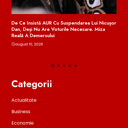
De Ce Insistă AUR Cu Suspendarea Lui Nicușor
Proteste 
Dan, Deși Nu Are Voturile Necesare. Miza
Valului D
Reală A Demersului
Refugiațil
august 10, 2026
august 9,
Categorii
Actualitate
Business
Economie