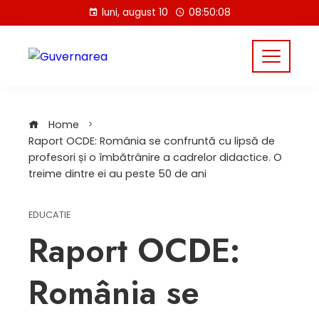
Skip
luni, august 10
08:50:08
to
content
Home
Raport OCDE: România se confruntă cu lipsă de
profesori și o îmbătrânire a cadrelor didactice. O
treime dintre ei au peste 50 de ani
EDUCATIE
Raport OCDE:
România se