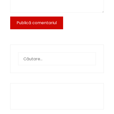
Caută
după: