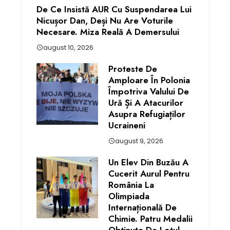
De Ce Insistă AUR Cu Suspendarea Lui
Nicușor Dan, Deși Nu Are Voturile
Necesare. Miza Reală A Demersului
august 10, 2026
Proteste De
Amploare În Polonia
Împotriva Valului De
Ură Și A Atacurilor
Asupra Refugiaților
Ucraineni
august 9, 2026
Un Elev Din Buzău A
Cucerit Aurul Pentru
România La
Olimpiada
Internațională De
Chimie. Patru Medalii