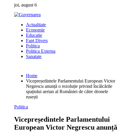
Skip
joi, august 6
to
content
Actualitate
Economie
Educatie
Fapt Divers
Politica
Politica Externa
Sanatate
Home
Vicepreședintele Parlamentului European Victor
Negrescu anunță o rezoluție privind încălcările
spațiului aerian al României de către dronele
rusești
Politica
Vicepreședintele Parlamentului
European Victor Negrescu anunță