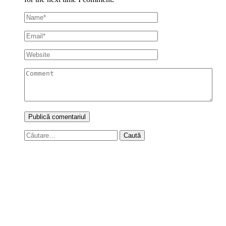
Caută
după: