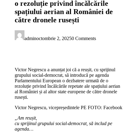
o rezoluție privind încălcările
spațiului aerian al României de
către dronele rusești
admin
octombrie 2, 2025
0 Comments
Victor Negrescu a anunțat joi că a reușit, cu sprijinul
grupului social-democrat, să introducă pe agenda
Parlamentului European o dezbatere urmată de o
rezoluție privind încălcările repetate ale spațiului aerian
al României și al altor state europene de către dronele
rusești.
Victor Negrescu, vicepreședintele PE FOTO: Facebook
„Am reușit,
cu sprijinul grupului social-democrat, să includ pe
agenda…