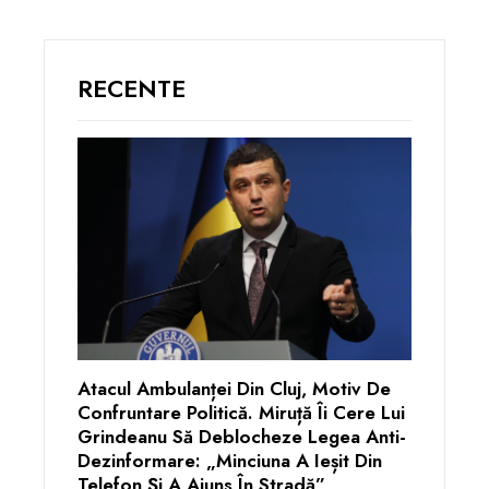
RECENTE
Atacul Ambulanței Din Cluj, Motiv De
Confruntare Politică. Miruță Îi Cere Lui
Grindeanu Să Deblocheze Legea Anti-
Dezinformare: „Minciuna A Ieșit Din
Telefon Și A Ajuns În Stradă”