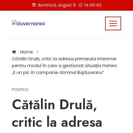
Skip
duminică, august 9
14:46:40
to
content
Home
Cătălin Drulă, critic la adresa primarului interimar
pentru modul în care a gestionat situația meteo:
„E un pic în campanie domnul Bujduveanu”
POLITICA
Cătălin Drulă,
critic la adresa