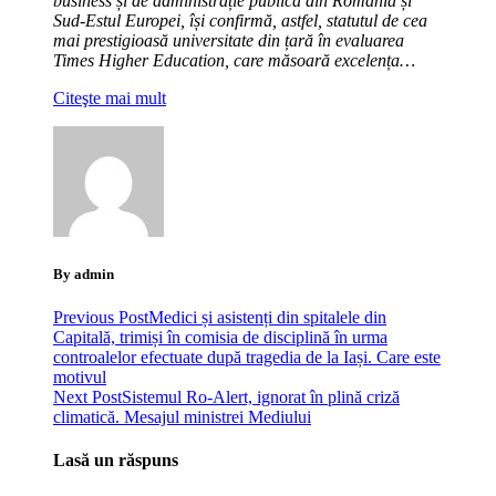
business și de administrație publică din România și
Sud-Estul Europei, își confirmă, astfel, statutul de cea
mai prestigioasă universitate din țară în evaluarea
Times Higher Education, care măsoară excelența…
Citeşte mai mult
By admin
Previous Post
Medici și asistenți din spitalele din
Capitală, trimiși în comisia de disciplină în urma
controalelor efectuate după tragedia de la Iași. Care este
motivul
Next Post
Sistemul Ro-Alert, ignorat în plină criză
climatică. Mesajul ministrei Mediului
Lasă un răspuns