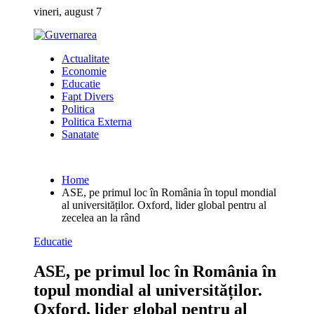
Skip
vineri, august 7
to
content
Actualitate
Economie
Educatie
Fapt Divers
Politica
Politica Externa
Sanatate
Home
ASE, pe primul loc în România în topul mondial
al universităților. Oxford, lider global pentru al
zecelea an la rând
Educatie
ASE, pe primul loc în România în
topul mondial al universităților.
Oxford, lider global pentru al