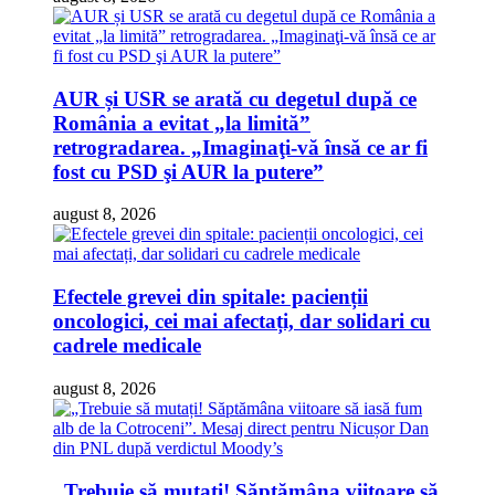
AUR și USR se arată cu degetul după ce
România a evitat „la limită”
retrogradarea. „Imaginaţi-vă însă ce ar fi
fost cu PSD şi AUR la putere”
august 8, 2026
Efectele grevei din spitale: pacienții
oncologici, cei mai afectați, dar solidari cu
cadrele medicale
august 8, 2026
„Trebuie să mutați! Săptămâna viitoare să