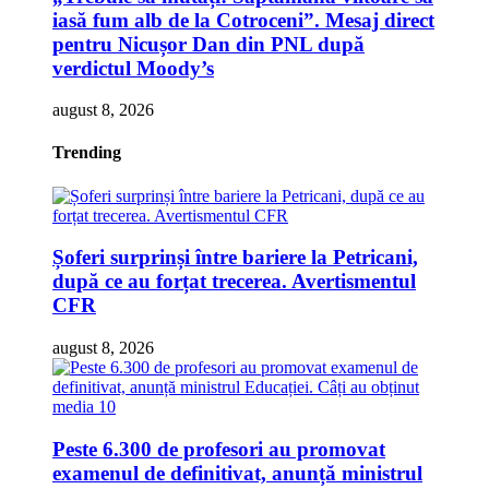
iasă fum alb de la Cotroceni”. Mesaj direct
pentru Nicușor Dan din PNL după
verdictul Moody’s
august 8, 2026
Trending
Șoferi surprinși între bariere la Petricani,
după ce au forțat trecerea. Avertismentul
CFR
august 8, 2026
Peste 6.300 de profesori au promovat
examenul de definitivat, anunță ministrul