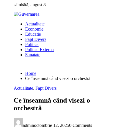
Skip
sâmbătă, august 8
to
content
Actualitate
Economie
Educatie
Fapt Divers
Politica
Politica Externa
Sanatate
Home
Ce înseamnă când visezi o orchestră
Actualitate
,
Fapt Divers
Ce înseamnă când visezi o
orchestră
admin
octombrie 12, 2025
0 Comments