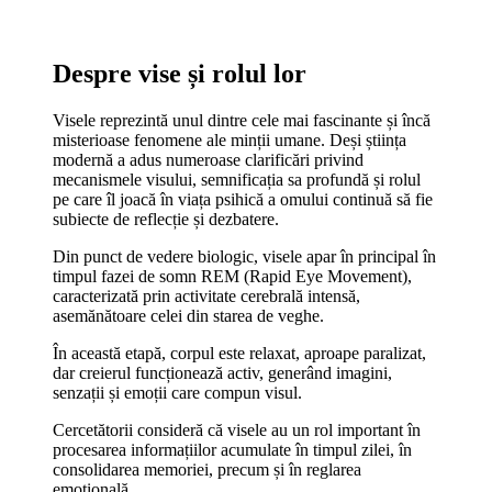
Despre vise și rolul lor
Visele reprezintă unul dintre cele mai fascinante și încă
misterioase fenomene ale minții umane. Deși știința
modernă a adus numeroase clarificări privind
mecanismele visului, semnificația sa profundă și rolul
pe care îl joacă în viața psihică a omului continuă să fie
subiecte de reflecție și dezbatere.
Din punct de vedere biologic, visele apar în principal în
timpul fazei de somn REM (Rapid Eye Movement),
caracterizată prin activitate cerebrală intensă,
asemănătoare celei din starea de veghe.
În această etapă, corpul este relaxat, aproape paralizat,
dar creierul funcționează activ, generând imagini,
senzații și emoții care compun visul.
Cercetătorii consideră că visele au un rol important în
procesarea informațiilor acumulate în timpul zilei, în
consolidarea memoriei, precum și în reglarea
emoțională.