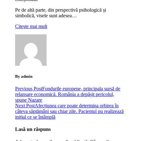
Pe de altă parte, din perspectivă psihologică și
simbolică, visele sunt adesea…
Citeşte mai mult
By admin
Previous Post
Fondurile europene, principala sursă de
relansare economică. România a depășit pericolul,
spune Nazare
Next Post
Afecțiunea care poate determina orbirea în
câteva săptămâni sau chiar zile. Pacientul nu realizează
inițial ce se întâmplă
Lasă un răspuns