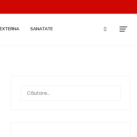
 EXTERNA
SANATATE
Caută
după: