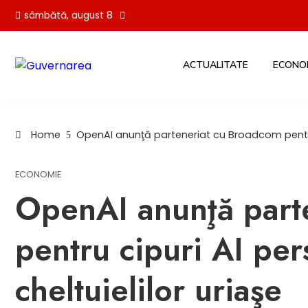
Skip
sâmbătă, august 8
to
content
ACTUALITATE
ECONO
Home
OpenAI anunţă parteneriat cu Broadcom pentru c
ECONOMIE
OpenAI anunţă part
pentru cipuri AI per
cheltuielilor uriaşe