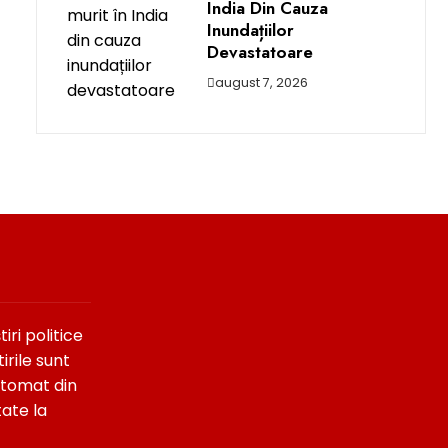
India Din Cauza
Inundațiilor
Devastatoare
august 7, 2026
ri politice
irile sunt
utomat din
tate la