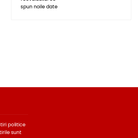
ri politice
irile sunt