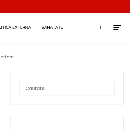
LITICA EXTERNA
SANATATE
portant
Caută
după: