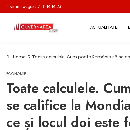
Skip
vineri, august 7
14:14:24
to
content
ACTUALITATE
Home
Toate calculele. Cum poate România să se calif
ECONOMIE
Toate calculele. Cu
se califice la Mondi
ce și locul doi este 