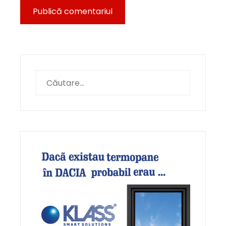
Caută
după: