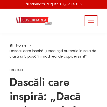
Skip
sâmbătă, august 8
23:49:37
to
content
Home
Dascăli care inspiră: „Dacă ești autentic în sala de
clasă și îți pasă în mod real de copii, ei simt”
EDUCATIE
Dascăli care
inspiră: „Dacă