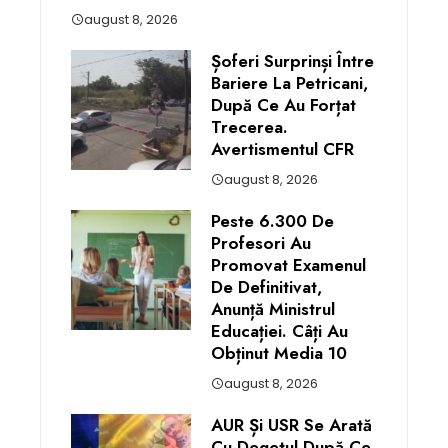
august 8, 2026
Șoferi Surprinși Între
Bariere La Petricani,
După Ce Au Forțat
Trecerea.
Avertismentul CFR
august 8, 2026
Peste 6.300 De
Profesori Au
Promovat Examenul
De Definitivat,
Anunță Ministrul
Educației. Câți Au
Obținut Media 10
august 8, 2026
AUR Și USR Se Arată
Cu Degetul După Ce