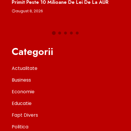
UR
CFR
Ed
august 8, 2026
a
Categorii
Actualitate
Business
Economie
Educatie
Fapt Divers
Politica