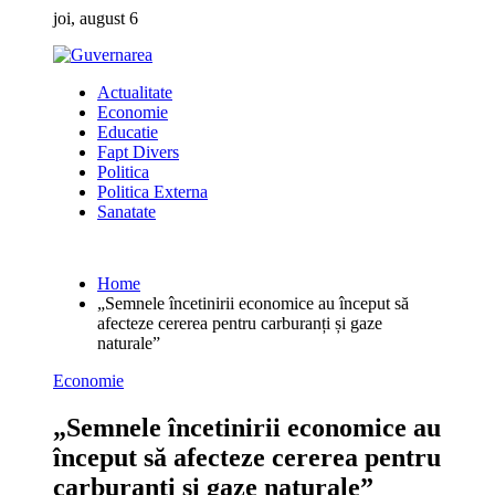
Skip
joi, august 6
to
content
Actualitate
Economie
Educatie
Fapt Divers
Politica
Politica Externa
Sanatate
Home
„Semnele încetinirii economice au început să
afecteze cererea pentru carburanți și gaze
naturale”
Economie
„Semnele încetinirii economice au
început să afecteze cererea pentru
carburanți și gaze naturale”