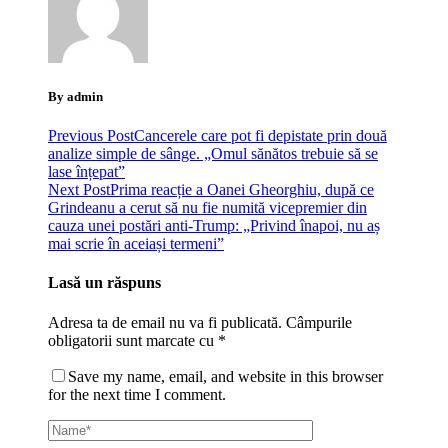
By admin
Previous Post
Cancerele care pot fi depistate prin două
analize simple de sânge. „Omul sănătos trebuie să se
lase înțepat”
Next Post
Prima reacție a Oanei Gheorghiu, după ce
Grindeanu a cerut să nu fie numită vicepremier din
cauza unei postări anti-Trump: „Privind înapoi, nu aș
mai scrie în aceiași termeni”
Lasă un răspuns
Adresa ta de email nu va fi publicată.
Câmpurile
obligatorii sunt marcate cu
*
Save my name, email, and website in this browser
for the next time I comment.