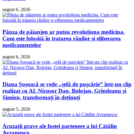
august 6, 2026
Pânza de păianjen ar putea revoluționa medicina.
Cum este folosită în tratarea rănilor și eliberarea
medicamentelor
august 6, 2026
Diana Șoșoacă se vede „șefă de pușcărie” într-un clip
realizat cu AI. Nicușor Dan, Bolojan, Grindeanu și
Simion, transformați în deținuți
august 5, 2026
Acuzații grave ale fostei partenere a lui Cătălin
Avramescu