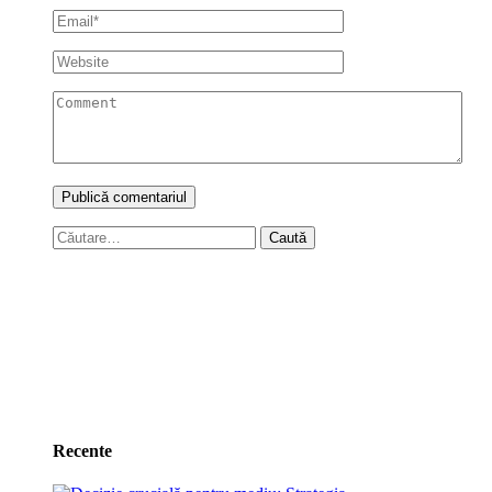
Caută
după:
Recente