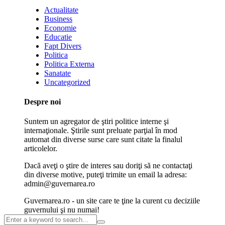
Actualitate
Business
Economie
Educatie
Fapt Divers
Politica
Politica Externa
Sanatate
Uncategorized
Despre noi
Suntem un agregator de ştiri politice interne şi
internaţionale. Ştirile sunt preluate parţial în mod
automat din diverse surse care sunt citate la finalul
articolelor.
Dacă aveţi o ştire de interes sau doriţi să ne contactaţi
din diverse motive, puteţi trimite un email la adresa:
admin@guvernarea.ro
Guvernarea.ro - un site care te ţine la curent cu deciziile
guvernului şi nu numai!