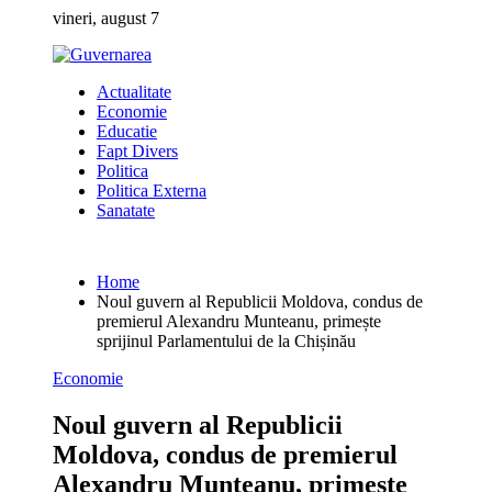
Skip
vineri, august 7
to
content
Actualitate
Economie
Educatie
Fapt Divers
Politica
Politica Externa
Sanatate
Home
Noul guvern al Republicii Moldova, condus de
premierul Alexandru Munteanu, primește
sprijinul Parlamentului de la Chișinău
Economie
Noul guvern al Republicii
Moldova, condus de premierul
Alexandru Munteanu, primește