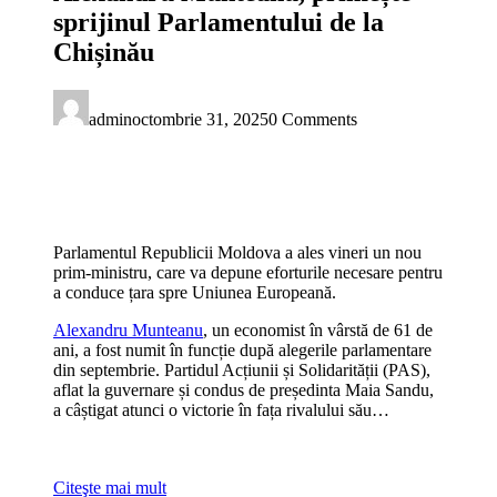
sprijinul Parlamentului de la
Chișinău
admin
octombrie 31, 2025
0 Comments
Parlamentul Republicii Moldova a ales vineri un nou
prim-ministru, care va depune eforturile necesare pentru
a conduce țara spre Uniunea Europeană.
Alexandru Munteanu
, un economist în vârstă de 61 de
ani, a fost numit în funcție după alegerile parlamentare
din septembrie. Partidul Acțiunii și Solidarității (PAS),
aflat la guvernare și condus de președinta Maia Sandu,
a câștigat atunci o victorie în fața rivalului său…
Citeşte mai mult