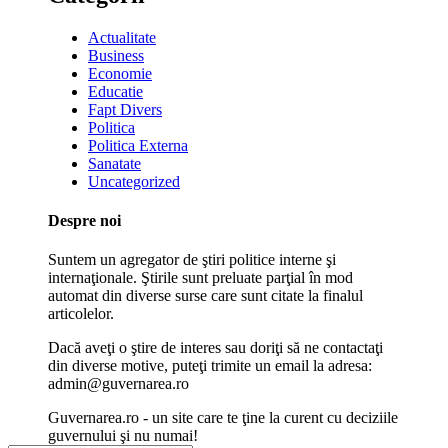
Actualitate
Business
Economie
Educatie
Fapt Divers
Politica
Politica Externa
Sanatate
Uncategorized
Despre noi
Suntem un agregator de ştiri politice interne şi
internaţionale. Ştirile sunt preluate parţial în mod
automat din diverse surse care sunt citate la finalul
articolelor.
Dacă aveţi o ştire de interes sau doriţi să ne contactaţi
din diverse motive, puteţi trimite un email la adresa:
admin@guvernarea.ro
Guvernarea.ro - un site care te ţine la curent cu deciziile
guvernului şi nu numai!