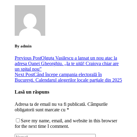
By admin
Previous Post
Olguța Vasilescu a lansat un nou atac la
adresa Oanei Gheorghiu. „Ia te uită! Craiova chiar are
un spital nou”
Next Post
Când începe campania electorală în
București. Calendarul alegerilor locale parțiale din 2025
Lasă un răspuns
Adresa ta de email nu va fi publicată.
Câmpurile
obligatorii sunt marcate cu
*
Save my name, email, and website in this browser
for the next time I comment.