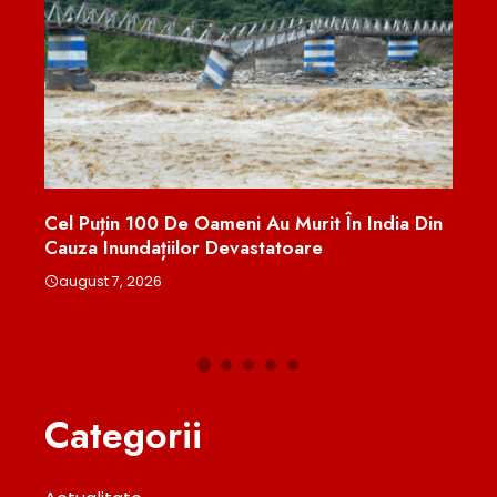
 Murit În India Din
Ministerul Educației Pregătește Re
atoare
Pentru Elevii Care Au Obținut Media
Evaluarea Națională Și Bacalaureat
august 7, 2026
Categorii