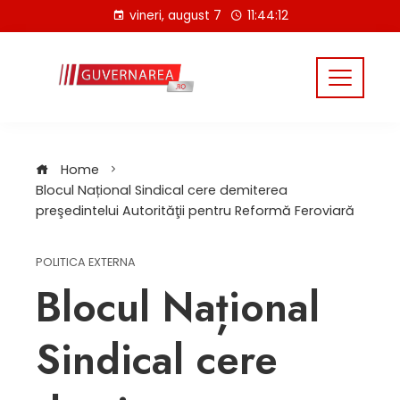
Skip
vineri, august 7
11:44:13
to
content
Home
Blocul Național Sindical cere demiterea
preşedintelui Autorităţii pentru Reformă Feroviară
POLITICA EXTERNA
Blocul Național
Sindical cere