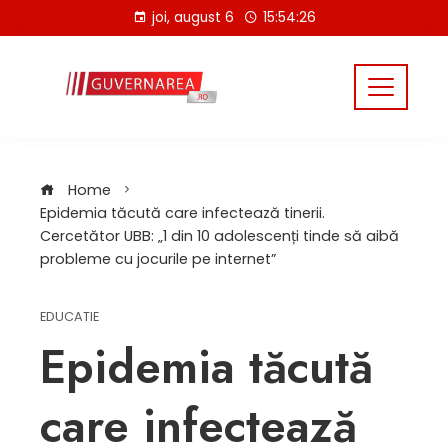
Skip
joi, august 6
15:54:27
to
content
Home
Epidemia tăcută care infectează tinerii.
Cercetător UBB: „1 din 10 adolescenți tinde să aibă
probleme cu jocurile pe internet”
EDUCATIE
Epidemia tăcută
care infectează