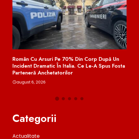
% Din Corp După Un
Avertisment De La Bruxelles: Comi
lia. Ce Le-A Spus Fosta
Europeană Analizează Modificăril
r
București Legii Decarbonizării
august 6, 2026
Categorii
Actualitate