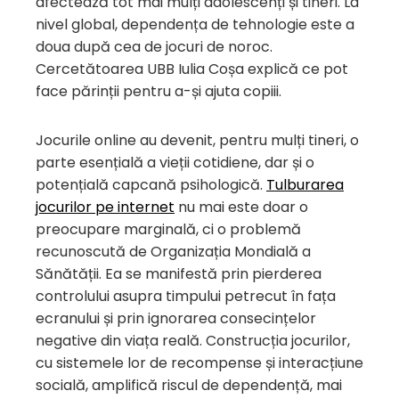
afectează tot mai mulți adolescenți și tineri. La
nivel global, dependența de tehnologie este a
doua după cea de jocuri de noroc.
Cercetătoarea UBB Iulia Coșa explică ce pot
face părinții pentru a-și ajuta copiii.
Jocurile online au devenit, pentru mulți tineri, o
parte esențială a vieții cotidiene, dar și o
potențială capcană psihologică.
Tulburarea
jocurilor pe internet
nu mai este doar o
preocupare marginală, ci o problemă
recunoscută de Organizația Mondială a
Sănătății. Ea se manifestă prin pierderea
controlului asupra timpului petrecut în fața
ecranului și prin ignorarea consecințelor
negative din viața reală. Construcția jocurilor,
cu sistemele lor de recompense și interacțiune
socială, amplifică riscul de dependență, mai